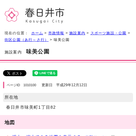
現在の位置：
ホーム
>
市政情報
>
施設案内
>
スポーツ施設・公園
>
街区公園（あ行～さ行）
> 味美公園
味美公園
施設案内
更新日 平成29年12月12日
ページID 1010100
所在地
春日井市味美町1丁目82
地図