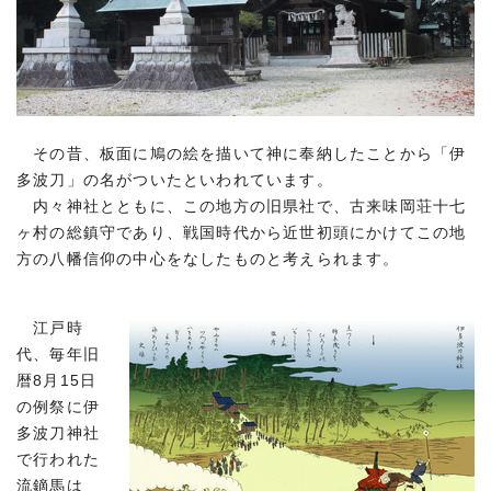
その昔、板面に鳩の絵を描いて神に奉納したことから「伊
多波刀」の名がついたといわれています。
内々神社とともに、この地方の旧県社で、古来味岡荘十七
ヶ村の総鎮守であり、戦国時代から近世初頭にかけてこの地
方の八幡信仰の中心をなしたものと考えられます。
江戸時
代、毎年旧
暦8月15日
の例祭に伊
多波刀神社
で行われた
流鏑馬は