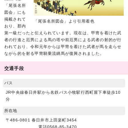
「尾張名所
図会」にも
掲載されて
「尾張名所図会」より引用着色
おり、郡内
第一級だったと伝えられています。現在は、甲冑を着けた武
者の行進と厄男による馬の塔や前厄男による武者の射的が行
われており、令和元年からは甲冑を着けた武者が馬を走らせ
ながら的を射る甲冑騎乗流鏑馬が復興されました。
交通手段
バス
JR中央線春日井駅から名鉄バス小牧駅行西町屋下車徒歩10
分
所在地
〒486-0801 春日井市上田楽町3454
電話0568-85-3470