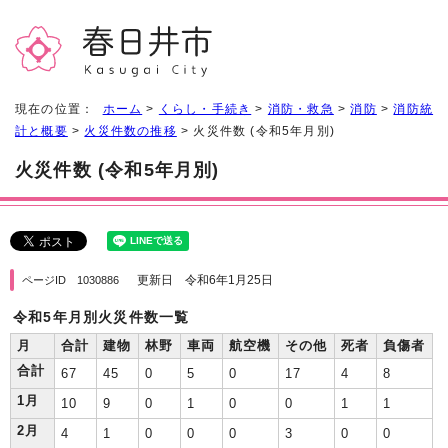
現在の位置：
ホーム
>
くらし・手続き
>
消防・救急
>
消防
>
消防統
計と概要
>
火災件数の推移
> 火災件数 (令和5年月別)
火災件数 (令和5年月別)
更新日 令和6年1月25日
ページID 1030886
令和5年月別火災件数一覧
月
合計
建物
林野
車両
航空機
その他
死者
負傷者
合計
67
45
0
5
0
17
4
8
1月
10
9
0
1
0
0
1
1
2月
4
1
0
0
0
3
0
0