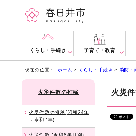
くらし・手続き
子育て・教育
現在の位置：
ホーム
>
くらし・手続き
>
消防・
火災件
火災件数の推移
火災件数の推移(昭和24年
～令和7年)
火災件数 (令和8年月別)