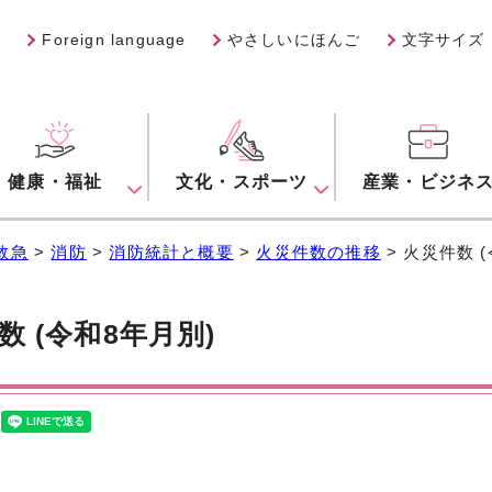
Foreign language
やさしいにほんご
文字サイズ
健康・福祉
文化・スポーツ
産業・ビジネ
救急
>
消防
>
消防統計と概要
>
火災件数の推移
> 火災件数 
数 (令和8年月別)