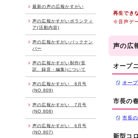
最新の声の広報かすがい
再生でき
声の広報かすがいボランティ
※音声デ
ア(活動内容)
声の広報かすがいバックナン
声の広
バー
声の広報かすがい制作(音
オープニ
訳、録音・編集)について
オープ
声の広報かすがい 8月号
(NO.809)
市長の春
声の広報かすがい 7月号
(NO.808)
市長の
声の広報かすがい 6月号
(NO.807)
新型コロ