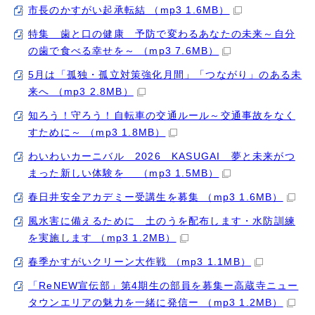
市長のかすがい起承転結 （mp3 1.6MB）
特集 歯と口の健康 予防で変わるあなたの未来～自分
の歯で食べる幸せを～ （mp3 7.6MB）
5月は「孤独・孤立対策強化月間」「つながり」のある未
来へ （mp3 2.8MB）
知ろう！守ろう！自転車の交通ルール～交通事故をなく
すために～ （mp3 1.8MB）
わいわいカーニバル 2026 KASUGAI 夢と未来がつ
まった新しい体験を （mp3 1.5MB）
春日井安全アカデミー受講生を募集 （mp3 1.6MB）
風水害に備えるために 土のうを配布します・水防訓練
を実施します （mp3 1.2MB）
春季かすがいクリーン大作戦 （mp3 1.1MB）
「ReNEW宣伝部」第4期生の部員を募集ー高蔵寺ニュー
タウンエリアの魅力を一緒に発信ー （mp3 1.2MB）