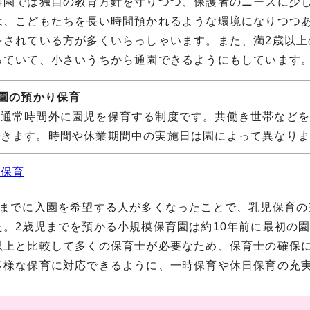
園では独自の教育方針を守りつつ、保護者のニーズに少し
は、こどもたちを長い時間預かれるような環境になりつつ
をされている方が多くいらっしゃいます。また、満2歳以上
っていて、小さいうちから通園できるようにもしています
稚園の預かり保育
の通常時間外に園児を保育する制度です。共働き世帯など
できます。時間や休業期間中の実施日は園によって異なり
り保育
までに入園を希望する人が多くなったことで、乳児保育の
た。2歳児までを預かる小規模保育園は約10年前に最初の園
以上と比較して多くの保育士が必要なため、保育士の確保
多様な保育に対応できるように、一時保育や休日保育の充