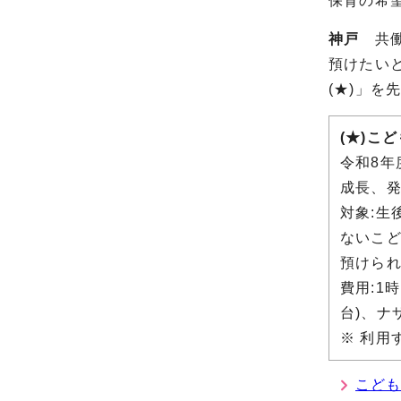
保育の希
神戸
共働
預けたい
(★)」
(★)こ
令和8
成長、発
対象:生
ないこ
預けられ
費用:1
台)、ナ
※ 利用
こど