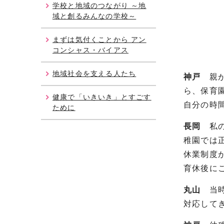
学校と地域のつながり ～地
域と創るみんなの学校～
まずは気付くことから アン
コンシャス・バイアス
地域社会を支える人たち
神戸
親が
ら、保育
健康で「いきいき」とすごす
自分の時
ために
長岡
私の
稚園では
休業制度
育休後に
丸山
当時
対応して