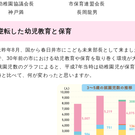
稚園協議会長
市保育連盟会長
市こ
戸満
長岡龍男
丸
で逆転した幼児教育と保育
昨年8月、国から春日井市にこども未来部長として来まし
で、30年前の市における幼児教育や保育を取り巻く環境が
の就園児数のグラフによると、平成7年当時は幼稚園児が保
時と比べて、何が変わったと思いますか。