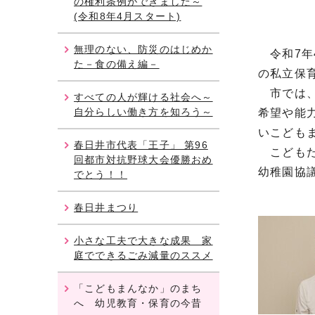
の権利条例ができました～
(令和8年4月スタート)
無理のない、防災のはじめか
令和7年4
た－食の備え編－
の私立保
市では、
すべての人が輝ける社会へ～
自分らしい働き方を知ろう～
希望や能
いこども
春日井市代表「王子」 第96
こどもた
回都市対抗野球大会優勝おめ
幼稚園協
でとう！！
春日井まつり
小さな工夫で大きな成果 家
庭でできるごみ減量のススメ
「こどもまんなか」のまち
へ 幼児教育・保育の今昔