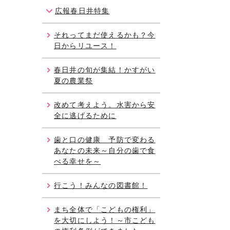
広報春日井特集
それってまだ使えるかも？今
日からリユース！
春日井の旬が集結！かすがい
夏の農業祭
改めて考えよう。水害から安
全に逃げるために
歯と口の健康 予防で変わる
あなたの未来～自分の歯で食
べる幸せを～
行こう！みんなの図書館！
まち全体で「こどもの権利」
を大切にしよう！～市こども