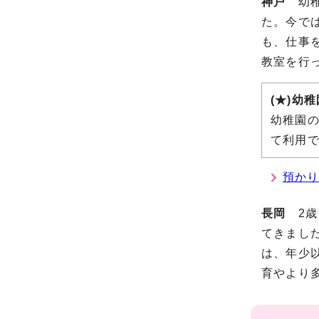
神戸
幼稚
た。今で
も、仕事
教室を行
(★)幼
幼稚園
て利用
預か
長岡
2歳
てきまし
は、年少
育やより