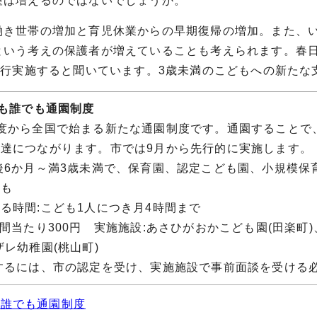
望は増えるのではないでしょうか。
き世帯の増加と育児休業からの早期復帰の増加。また、い
という考えの保護者が増えていることも考えられます。春
を先行実施すると聞いています。3歳未満のこどもへの新た
ども誰でも通園制度
年度から全国で始まる新たな通園制度です。通園することで
達につながります。市では9月から先行的に実施します。
後6か月～満3歳未満で、保育園、認定こども園、小規模保
ども
る時間:こども1人につき月4時間まで
時間当たり300円 実施施設:あさひがおかこども園(田楽町
ザレ幼稚園(桃山町)
するには、市の認定を受け、実施施設で事前面談を受ける
も誰でも通園制度