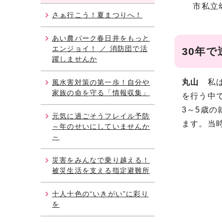
市私立幼
さぁ行こう！夏まつりへ！
神
あい農パーク春日井をもっと
エンジョイ！ ／ 消防団で活
30年
躍しませんか
丸山
私は
風水害対策の第一歩！自分や
家族の命を守る「情報収集」
を行う中
3～5歳
元気に過ごそうフレイル予防
ます。当
～年のせいにしていませんか
～
災害をみんなで乗り越える！
被災生活を支える指定避難所
十人十色の“いきがい”に彩り
を