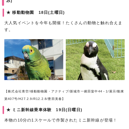
み)
★ 移動動物園 18日(土曜日)
大人気イベントを今年も開催！たくさんの動物と触れ合えま
す。
【株式会社青空/移動動物園・アクティブ/新城市一鍬田畠中44－1/展示/動東
第407号/H27.2.9/R12.2.8/豊田美春】
★ ミニ新幹線乗車体験 19日(日曜日)
本物の10分の1スケールで作製されたミニ新幹線が登場！