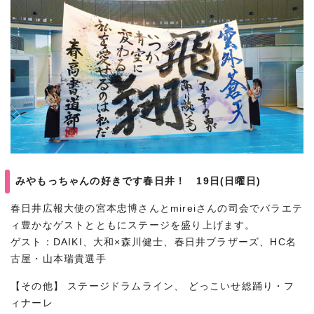
みやもっちゃんの好きです春日井！ 19日(日曜日)
春日井広報大使の宮本忠博さんとmireiさんの司会でバラエテ
ィ豊かなゲストとともにステージを盛り上げます。
ゲスト：DAIKI、大和×森川健士、春日井ブラザーズ、HC名
古屋・山本瑞貴選手
【その他】 ステージドラムライン、 どっこいせ総踊り・フ
ィナーレ