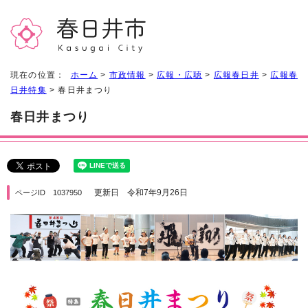
現在の位置：
ホーム
>
市政情報
>
広報・広聴
>
広報春日井
>
広報春
日井特集
> 春日井まつり
春日井まつり
更新日 令和7年9月26日
ページID 1037950