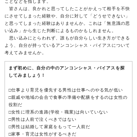
ことなどを指します。
皆さんは、良かれと思ってしたことがかえって相手を不快
にさせてしまった経験や、自分に対して「どうせできない」
と思ってしまった経験はありませんか。これは「無意識の思
い込み」から生じた判断によるものかもしれません。
思い込みにとらわれず、誰もが自分らしい生き方ができる
よう、自分が持っているアンコンシャス・バイアスについて
考えてみませんか。
まず初めに、自分の中のアンコンシャス・バイアスを探
してみましょう！
□仕事より育児を優先する男性は仕事へのやる気が低い
□親戚や地域の会合で食事の準備や配膳をするのは女性の
役割だ
□女性に理系の進路(学校・職業)は向いていない
□男性は人前で泣くべきではない
□男性は結婚して家庭をもって一人前だ
□家事・育児は女性がするべきだ