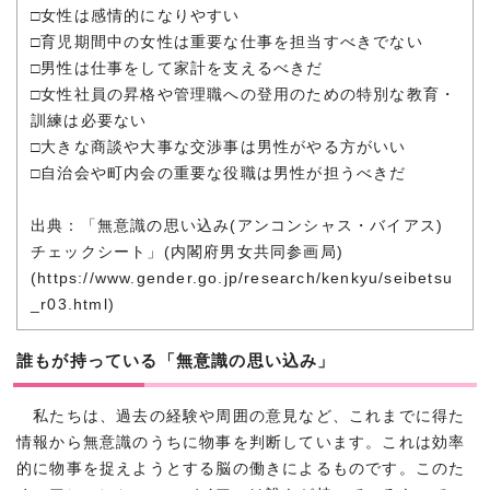
□女性は感情的になりやすい
□育児期間中の女性は重要な仕事を担当すべきでない
□男性は仕事をして家計を支えるべきだ
□女性社員の昇格や管理職への登用のための特別な教育・
訓練は必要ない
□大きな商談や大事な交渉事は男性がやる方がいい
□自治会や町内会の重要な役職は男性が担うべきだ
出典：「無意識の思い込み(アンコンシャス・バイアス)
チェックシート」(内閣府男女共同参画局)
(https://www.gender.go.jp/research/kenkyu/seibetsu
_r03.html)
誰もが持っている「無意識の思い込み」
私たちは、過去の経験や周囲の意見など、これまでに得た
情報から無意識のうちに物事を判断しています。これは効率
的に物事を捉えようとする脳の働きによるものです。このた