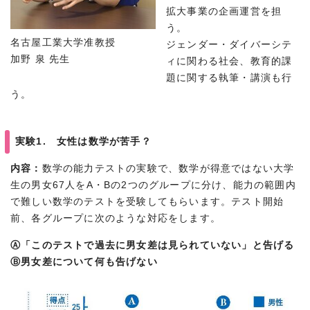
拡大事業の企画運営を担
う。
名古屋工業大学准教授
ジェンダー・ダイバーシテ
加野 泉 先生
ィに関わる社会、教育的課
題に関する執筆・講演も行
う。
実験1. 女性は数学が苦手？
内容：
数学の能力テストの実験で、数学が得意ではない大学
生の男女67人をA・Bの2つのグループに分け、能力の範囲内
で難しい数学のテストを受験してもらいます。テスト開始
前、各グループに次のような対応をします。
Ⓐ「このテストで過去に男女差は見られていない」と告げる
Ⓑ男女差について何も告げない