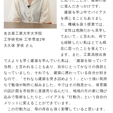
と思ったことが、建築の道
に進んだきっかけです。
建築を学ぶ中でバイアス
を感じることもありまし
た。機械を扱う授業では、
「女性は危険だから見学し
名古屋工業大学大学院
ておいて」と言われ、何で
工学研究科 工学専攻2年
も経験したい私はとても残
大久保 芽依 さん
念に思ったことを覚えてい
ます。また、工業高校出身
で人よりも早く建築を学んでいた私は、「建築を知っていて
当然」と言われることもあり、自分にとってかなりの負担と
なっていました。それでも、建築に携わっている自分が好き
なので、「それなら建築を突き詰めよう！」という強い気持
ちで勉強や制作に励みました。今ではその熱意から、保育園
の設計図を市役所に直接売り込んだり、地域の方の家に飛び
込みで取材をしたりと、バイアスを『行動力』という自分の
メリットに変えることができています。
この行動力は、母の存在も強く影響していると思います。