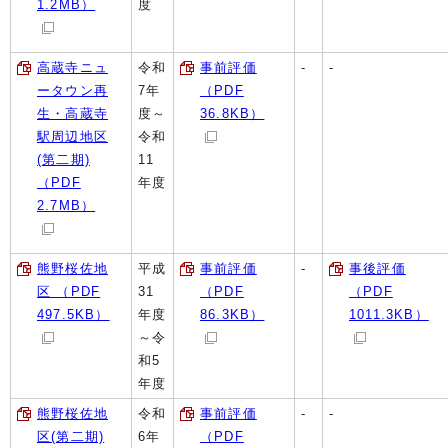
1.2MB）
度
高蔵寺ニュ
令和
事前評価
-
-
ータウン再
7年
（PDF
生・高蔵寺
度～
36.8KB）
駅周辺地区
令和
(第二期)
11
（PDF
年度
2.7MB）
熊野桜佐地
平成
事前評価
-
事後評価
区 （PDF
31
（PDF
（PDF
497.5KB）
年度
86.3KB）
1011.3KB）
～令
和5
年度
熊野桜佐地
令和
事前評価
-
-
区(第二期)
6年
（PDF