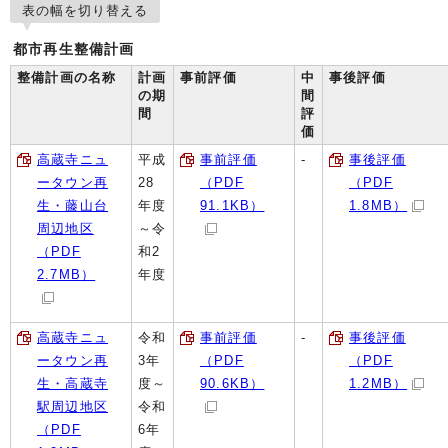
表の幅を切り替える
都市再生整備計画
整備計画の名称
計画
事前評価
中
事後評価
の期
間
間
評
価
高蔵寺ニュ
平成
事前評価
-
事後評価
ータウン再
28
（PDF
（PDF
生・藤山台
年度
91.1KB）
1.8MB）
周辺地区
～令
（PDF
和2
2.7MB）
年度
高蔵寺ニュ
令和
事前評価
-
事後評価
ータウン再
3年
（PDF
（PDF
生・高蔵寺
度～
90.6KB）
1.2MB）
駅周辺地区
令和
（PDF
6年