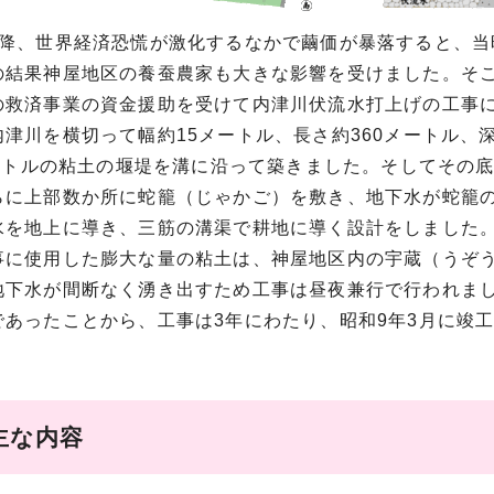
以降、世界経済恐慌が激化するなかで繭価が暴落すると、
の結果神屋地区の養蚕農家も大きな影響を受けました。そ
の救済事業の資金援助を受けて内津川伏流水打上げの工事
津川を横切って幅約15メートル、長さ約360メートル、
8メートルの粘土の堰堤を溝に沿って築きました。そしてその
らに上部数か所に蛇籠（じゃかご）を敷き、地下水が蛇籠
水を地上に導き、三筋の溝渠で耕地に導く設計をしました
に使用した膨大な量の粘土は、神屋地区内の宇蔵（うぞう
地下水が間断なく湧き出すため工事は昼夜兼行で行われま
あったことから、工事は3年にわたり、昭和9年3月に竣
。
主な内容