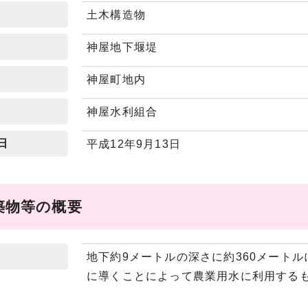
土木構造物
神屋地下堰堤
神屋町地内
神屋水利組合
日
平成12年9月13日
築物等の概要
地下約9メートルの深さに約360メート
に導くことによって農業用水に利用する