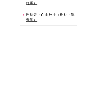
れ塚）
円福寺・白山神社（樹林・観
音堂）