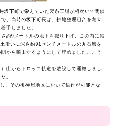
当時坂下町で栄えていた製糸工場が相次いで閉鎖
こで、当時の坂下町長は、耕地整理組合を創立
に着手しました。
深さ約9メートルの地下を掘り下げ、この内に幅
底土沿いに深さ約91センチメートルの丸石層を
の間から噴出するようにして埋めました。こう
。
）山からトロッコ軌道を敷設して運搬しまし
した。
工し、その後神屋地区において稲作が可能とな