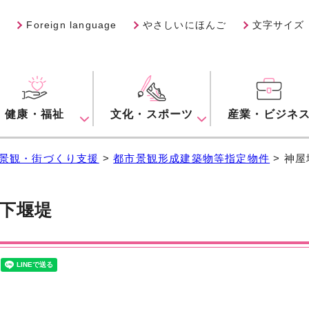
Foreign language
やさしいにほんご
文字サイズ
健康・福祉
文化・スポーツ
産業・ビジネ
景観・街づくり支援
>
都市景観形成建築物等指定物件
> 神
下堰堤