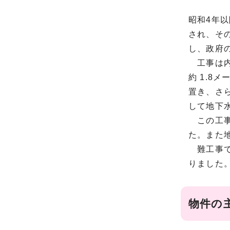
昭和4年
され、そ
し、政府
工事は内
約 1.
置き、さ
して地下
この工事
た。また
難工事で
りました
物件の