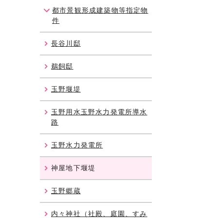
都市景観形成建築物等指定物
件
長谷川邸
鵜飼邸
玉野堰堤
玉野用水玉野水力発電所導水
路
玉野水力発電所
神屋地下堰堤
玉野郷蔵
内々神社（社殿、庭園、すみ