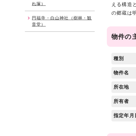
れ塚）
える構造
の郷蔵は
円福寺・白山神社（樹林・観
音堂）
物件の
種別
物件名
所在地
所有者
指定年月