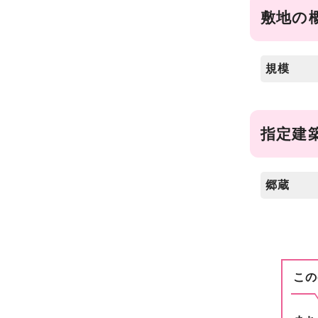
敷地の
規模
指定建
郷蔵
この