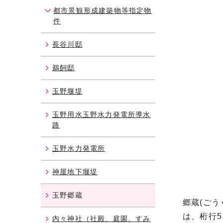
都市景観形成建築物等指定物
件
長谷川邸
鵜飼邸
玉野堰堤
玉野用水玉野水力発電所導水
路
玉野水力発電所
神屋地下堰堤
玉野郷蔵
郷蔵(ご
は、桁行5
内々神社（社殿、庭園、すみ