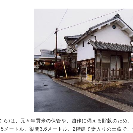
うぐら)は、元々年貢米の保管や、凶作に備える貯穀のため
.5メートル、梁間3.6メートル、2階建て妻入りの土蔵