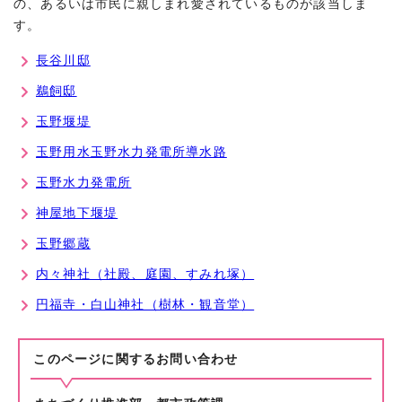
の、あるいは市民に親しまれ愛されているものが該当しま
す。
長谷川邸
鵜飼邸
玉野堰堤
玉野用水玉野水力発電所導水路
玉野水力発電所
神屋地下堰堤
玉野郷蔵
内々神社（社殿、庭園、すみれ塚）
円福寺・白山神社（樹林・観音堂）
このページに関する
お問い合わせ