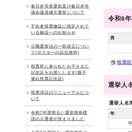
春日井市長選挙及び春日井市
議会議員補欠選挙について
令和8年
不在者投票施設に指定されて
いる施設へのお知らせ
男
公職選挙法の一部改正につい
て(ポスターの品位保持)
投票区
投票所に来られたお子さまに
記念証をお渡しします(親子
連れ投票記念証)
選挙人
投票済証のリニューアルにつ
いて
選挙人名
令和7年度明るい選挙啓発標
年
語の入選者が決まりました
平