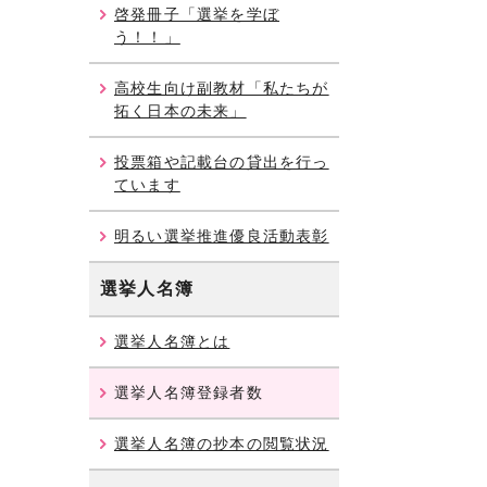
啓発冊子「選挙を学ぼ
う！！」
高校生向け副教材「私たちが
拓く日本の未来」
投票箱や記載台の貸出を行っ
ています
明るい選挙推進優良活動表彰
選挙人名簿
選挙人名簿とは
選挙人名簿登録者数
選挙人名簿の抄本の閲覧状況