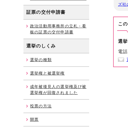
ズ社
証票の交付申請書
この
政治活動用事務所の立札・看
板の証票の交付申請書
選挙
選挙のしくみ
電話
選挙の種類
選挙権と被選挙権
成年被後見人の選挙権及び被
選挙権が回復されました
投票の方法
開票