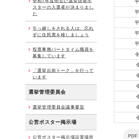
令和7年度明るい選挙啓発ポ
平
スターの入選者が決まりまし
平
た
平
引っ越しをされる人は、忘れ
平
ずに住民票を移しましょう
平
投票事務パートタイム職員を
募集しています
「選挙出前トーク」を行って
います
選挙管理委員会
選挙管理委員会議事要旨
公営ポスター掲示場
PD
公営ポスター掲示場設置場所