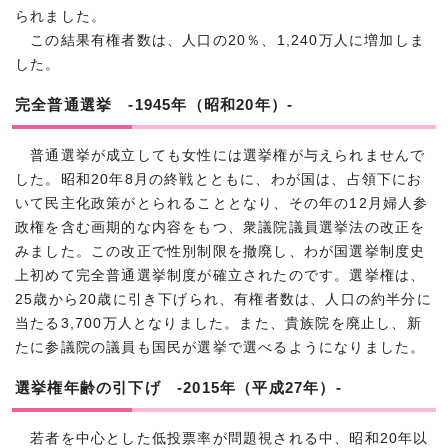
られました。
この結果有権者数は、人口の20％、1,240万人に増加しま
した。
完全普通選挙 -1945年（昭和20年）-
普通選挙が成立しても女性には選挙権が与えられませんで
した。昭和20年8月の終戦とともに、わが国は、占領下にお
いて民主化政策がとられることとなり、その年の12月婦人参
政権を含む画期的な内容をもつ、衆議院議員選挙法の改正を
みました。この改正で性別制限を撤廃し、わが国選挙制度史
上初めて完全普通選挙制度が確立されたのです。選挙権は、
25歳から20歳に引き下げられ、有権者数は、人口の約半分に
当たる3,700万人となりました。また、貴族院を廃止し、新
たに参議院の議員も国民が選挙で選べるようになりました。
選挙権年齢の引下げ -2015年（平成27年）-
若者を中心とした低投票率が問題視される中、昭和20年以