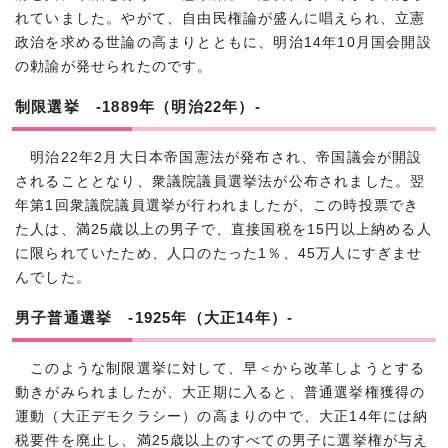
れていました。やがて、自由民権論が盛んに唱えられ、立憲
政治を求める世論の高まりとともに、明治14年10月国会開設
の勅諭が発せられたのです。
制限選挙 -1889年（明治22年）-
明治22年2月大日本帝国憲法が発布され、帝国議会が開設
されることとなり、衆議院議員選挙法が公布されました。翌
年第1回衆議院議員選挙が行われましたが、この時投票でき
た人は、満25歳以上の男子で、直接国税を15円以上納める人
に限られていたため、人口のたった1％、45万人にすぎませ
んでした。
男子普通選挙 -1925年（大正14年）-
このような制限選挙に対して、早＜から改革しようとする
動きがみられましたが、大正期に入ると、普通選挙権獲得の
運動（大正デモクラシー）の高まりの中で、大正14年には納
税要件を廃止し、満25歳以上のすべての男子に選挙権が与え