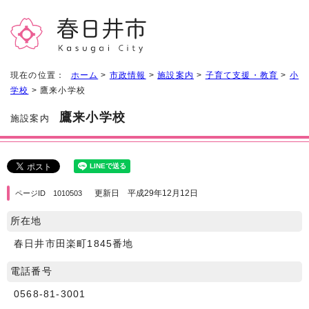
現在の位置：
ホーム
>
市政情報
>
施設案内
>
子育て支援・教育
>
小
学校
> 鷹来小学校
鷹来小学校
施設案内
更新日 平成29年12月12日
ページID 1010503
所在地
春日井市田楽町1845番地
電話番号
0568-81-3001