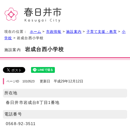
現在の位置：
ホーム
>
市政情報
>
施設案内
>
子育て支援・教育
>
小
学校
> 岩成台西小学校
岩成台西小学校
施設案内
更新日 平成29年12月12日
ページID 1010523
所在地
春日井市岩成台8丁目1番地
電話番号
0568-92-3511