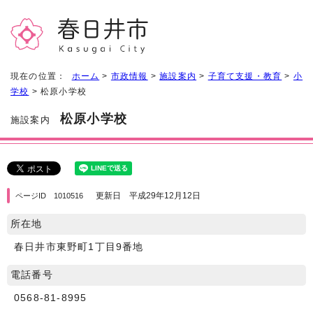
現在の位置：
ホーム
>
市政情報
>
施設案内
>
子育て支援・教育
>
小
学校
> 松原小学校
松原小学校
施設案内
更新日 平成29年12月12日
ページID 1010516
所在地
春日井市東野町1丁目9番地
電話番号
0568-81-8995