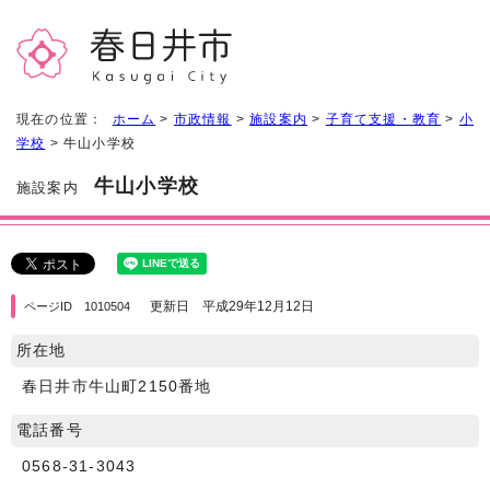
現在の位置：
ホーム
>
市政情報
>
施設案内
>
子育て支援・教育
>
小
学校
> 牛山小学校
牛山小学校
施設案内
更新日 平成29年12月12日
ページID 1010504
所在地
春日井市牛山町2150番地
電話番号
0568-31-3043