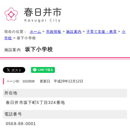
現在の位置：
ホーム
>
市政情報
>
施設案内
>
子育て支援・教育
>
小
学校
> 坂下小学校
坂下小学校
施設案内
更新日 平成29年12月12日
ページID 1010508
所在地
春日井市坂下町5丁目324番地
電話番号
0568-88-0001