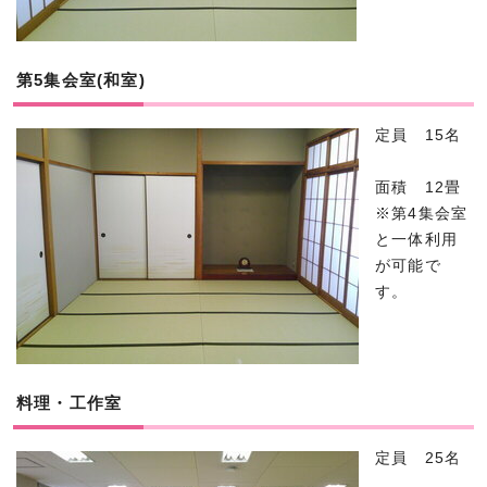
第5集会室(和室)
定員 15名
面積 12畳
※第4集会室
と一体利用
が可能で
す。
料理・工作室
定員 25名