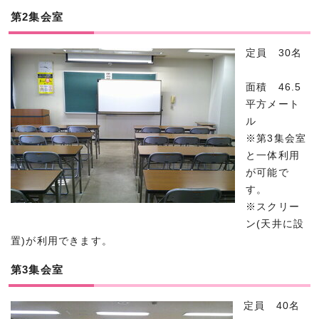
第2集会室
定員 30名
面積 46.5
平方メート
ル
※第3集会室
と一体利用
が可能で
す。
※スクリー
ン(天井に設
置)が利用できます。
第3集会室
定員 40名