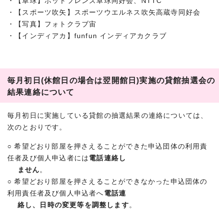
・【卓球】ホットフレンズ卓球同好会、NTTC
・【スポーツ吹矢】スポーツウエルネス吹矢高蔵寺同好会
・【写真】フォトクラブ宙
・【インディアカ】funfun インディアカクラブ
毎月初日(休館日の場合は翌開館日)実施の貸館抽選会の
結果連絡について
毎月初日に実施している貸館の抽選結果の連絡については、
次のとおりです。
○ 希望どおり部屋を押さえることができた申込団体の利用責
任者及び個人申込者には
電話連絡し
ません
。
○ 希望どおり部屋を押さえることができなかった申込団体の
利用責任者及び個人申込者へ
電話連
絡し、日時の変更等を調整します
。