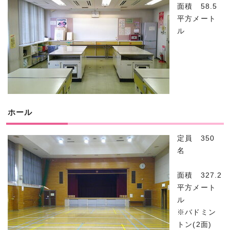
面積 58.5
平方メート
ル
ホール
定員 350
名
面積 327.2
平方メート
ル
※バドミン
トン(2面)