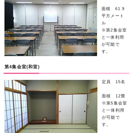
面積 61.9
平方メート
ル
※第2集会室
と一体利用
が可能で
す。
第4集会室(和室)
定員 15名
面積 12畳
※第5集会室
と一体利用
が可能で
す。