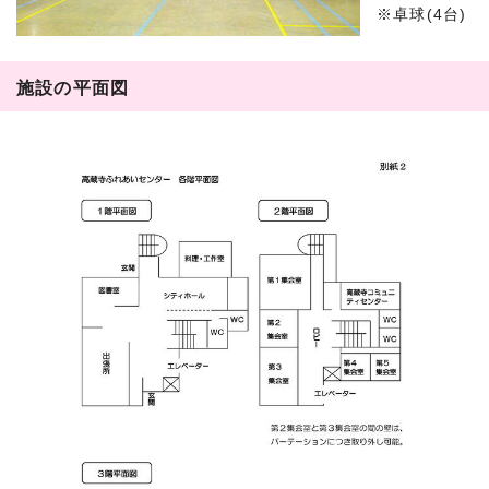
※卓球(4台)
施設の平面図