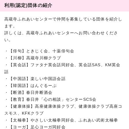
利用(認定)団体の紹介
高蔵寺ふれあいセンターで仲間を募集している団体を紹介し
ます。
詳しくは、高蔵寺ふれあいセンターへお問い合わせくださ
い。
・【俳句】ときじく会、十薬俳句会
・【川柳】高蔵寺川柳クラブ
・【英会話】ファタナ英会話同好会、英会話SAS、KM英会
話
・【中国語】楽しい中国語会話
・【韓国語】はんぐるーぷ
・【断酒】春日井断酒会
・【教育】春日井「心の相談」センターSCS会
・【健康体操】高座健康体操クラブ、健康体操クラブ高座コ
スモス、KFKクラブ
・【太極拳】やさしい太極拳同好会、ふれあい武術太極拳
・【ヨーガ】足心ヨーガ同好会