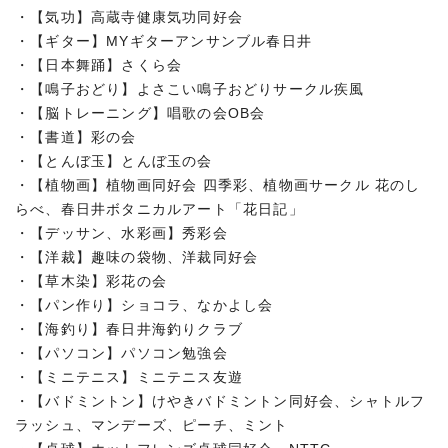
・【気功】高蔵寺健康気功同好会
・【ギター】MYギターアンサンブル春日井
・【日本舞踊】さくら会
・【鳴子おどり】よさこい鳴子おどりサークル疾風
・【脳トレーニング】唱歌の会OB会
・【書道】彩の会
・【とんぼ玉】とんぼ玉の会
・【植物画】植物画同好会 四季彩、植物画サークル 花のし
らべ、春日井ボタニカルアート「花日記」
・【デッサン、水彩画】秀彩会
・【洋裁】趣味の袋物、洋裁同好会
・【草木染】彩花の会
・【パン作り】ショコラ、なかよし会
・【海釣り】春日井海釣りクラブ
・【パソコン】パソコン勉強会
・【ミニテニス】ミニテニス友遊
・【バドミントン】けやきバドミントン同好会、シャトルフ
ラッシュ、マンデーズ、ピーチ、ミント