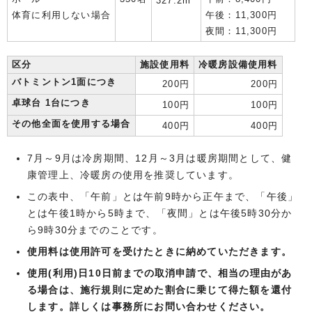
327.2m
体育に利用しない場合
午後：11,300円
夜間：11,300円
区分
施設使用料
冷暖房設備使用料
バトミントン1面につき
2
00円
200円
卓球台 1台につき
1
00円
100円
その他全面を使用する場合
4
00円
400円
7月～9月は冷房期間、12月～3月は暖房期間として、健
康管理上、冷暖房の使用を推奨しています。
この表中、「午前」とは午前9時から正午まで、「午後」
とは午後1時から5時まで、「夜間」とは午後5時30分か
ら9時30分までのことです。
使用料は使用許可を受けたときに納めていただきます。
使用(
利用)日10日前までの取消申請で、相当の理由があ
る場合は、施行規則に定めた割合に乗じて得た
額を還付
します。詳しくは事務所にお問い合わせください。