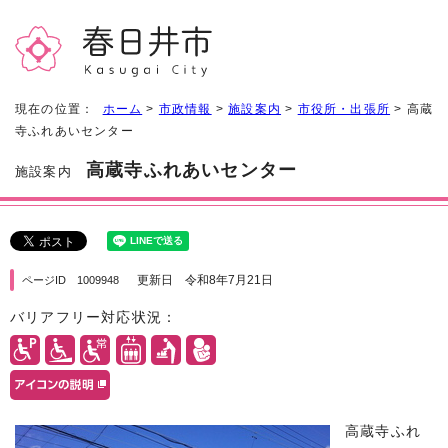
現在の位置：
ホーム
>
市政情報
>
施設案内
>
市役所・出張所
> 高蔵
寺ふれあいセンター
高蔵寺ふれあいセンター
施設案内
更新日 令和8年7月21日
ページID 1009948
バリアフリー対応状況：
高蔵寺ふれ