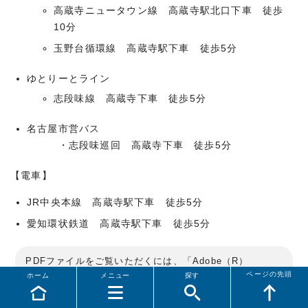
高蔵寺ニュータウン線 高蔵寺駅北口下車 徒歩
10分
玉野台循環線 高蔵寺駅下車 徒歩5分
ゆとりーとライン
志段味線 高蔵寺下車 徒歩5分
名古屋市営バス
・志段味巡回 高蔵寺下車 徒歩5分
【電車】
JR中央本線 高蔵寺駅下車 徒歩5分
愛知環状鉄道 高蔵寺駅下車 徒歩5分
PDFファイルをご覧いただくには、「Adobe（R）
ページの先頭
Reader（R）」が必要です。お持ちでない方は
アドビシス
ホーム
メニュー
探す
テムズ社のサイト（新しいウィンドウ）
からダウンロード