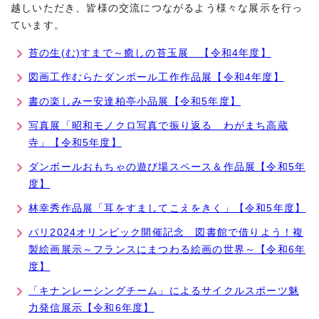
越しいただき、皆様の交流につながるよう様々な展示を行っ
ています。
苔の生(む)すまで～癒しの苔玉展 【令和4年度】
図画工作むらたダンボール工作作品展【令和4年度】
書の楽しみー安達柏亭小品展【令和5年度】
写真展「昭和モノクロ写真で振り返る わがまち高蔵
寺」【令和5年度】
ダンボールおもちゃの遊び場スペース＆作品展【令和5年
度】
林幸秀作品展「耳をすましてこえをきく」【令和5年度】
パリ2024オリンピック開催記念 図書館で借りよう！複
製絵画展示～フランスにまつわる絵画の世界～【令和6年
度】
「キナンレーシングチーム」によるサイクルスポーツ魅
力発信展示【令和6年度】