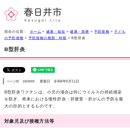
現在の位置：
ホーム
>
健康・福祉
>
健康・医療
>
予防接種
>
子ども
の予防接種
>
予防接種の種類・時期
> B型肝炎
B型肝炎
更新日 令和6年6月11日
ページID 1003093
B型肝炎ワクチンは、小児の場合は特にウイルスの持続感染
を防ぎ、将来における慢性肝炎・肝硬変・肝がんの予防を最
大の目的とするものです。
対象児及び接種方法等