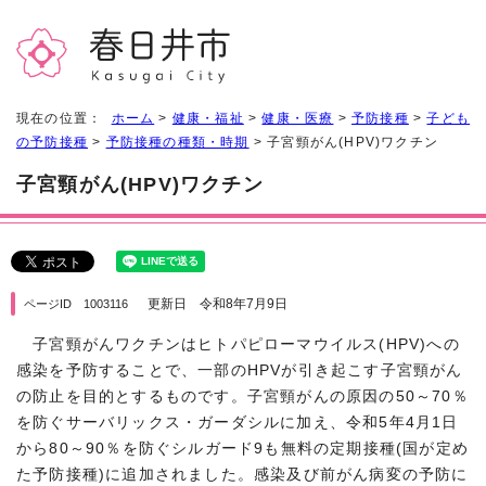
現在の位置：
ホーム
>
健康・福祉
>
健康・医療
>
予防接種
>
子ども
の予防接種
>
予防接種の種類・時期
> 子宮頸がん(HPV)ワクチン
子宮頸がん(HPV)ワクチン
更新日 令和8年7月9日
ページID 1003116
子宮頸がんワクチンはヒトパピローマウイルス(HPV)への
感染を予防することで、一部のHPVが引き起こす子宮頸がん
の防止を目的とするものです。子宮頸がんの原因の50～70％
を防ぐサーバリックス・ガーダシルに加え、令和5年4月1日
から80～90％を防ぐシルガード9も無料の定期接種(国が定め
た予防接種)に追加されました。感染及び前がん病変の予防に