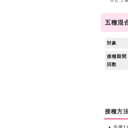
※ヒブ単
五種混
対象
接種期間
回数
接種方
生後