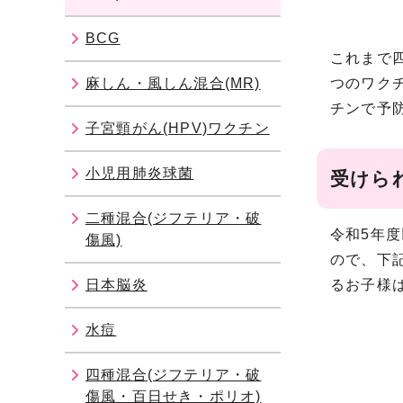
BCG
これまで四
麻しん・風しん混合(MR)
つのワクチ
チンで予
子宮頸がん(HPV)ワクチン
小児用肺炎球菌
受けら
二種混合(ジフテリア・破
令和5年
傷風)
ので、下
日本脳炎
るお子様
水痘
四種混合(ジフテリア・破
傷風・百日せき・ポリオ)