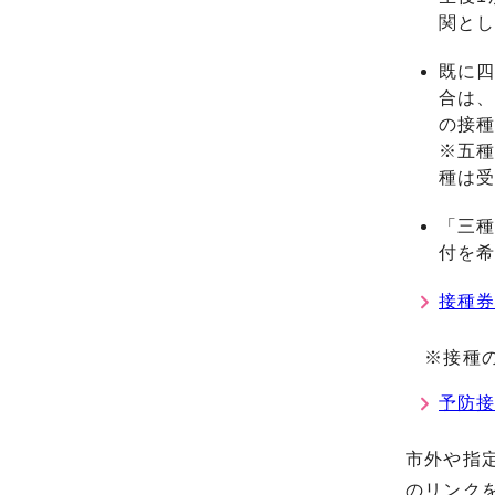
関と
既に
合は
の接
※五
種は
「三種
付を
接種
※接種の
予防
市外や指
のリンク