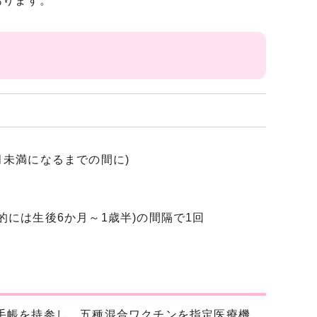
あります。
月未満になるまでの間に)
的には生後6か月～1歳半)の間隔で1回
手帳を持参し、五種混合ワクチンを指定医療機