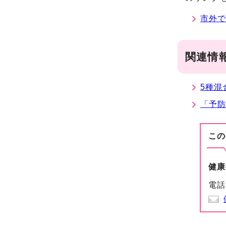
市外
関連情
5種混
「予
この
健康
電話