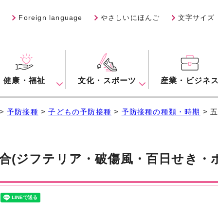
Foreign language
やさしいにほんご
文字サイズ
健康・福祉
文化・スポーツ
産業・ビジネ
>
予防接種
>
子どもの予防接種
>
予防接種の種類・時期
> 
合(ジフテリア・破傷風・百日せき・