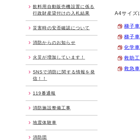
飲料用自動販売機設置に係る
行政財産貸付けの入札結果
A4サイズ
梯子車1
災害時の安否確認について
梯子車2
消防からのお知らせ
化学車 
火災が増加しています！
救助工作
救急車 
SNSで消防に関する情報を発
信！！
119番通報
消防施設整備工事
地震体験車
消防団