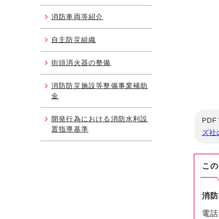
消防車両等紹介
自主防災組織
街頭消火器の整備
消防防災施設等整備事業補助
金
開発行為における消防水利設
PD
置指導基準
ズ社
この
消防
電話