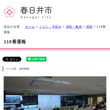
現在の位置：
ホーム
>
くらし・手続き
>
消防・救急
>
消防
> 119番
通報
119番通報
ページID 1003849