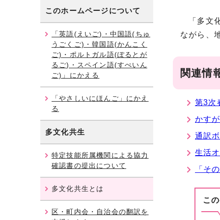
このホームページについて
「多文化
「英語(えいご)・中国語(ちゅ
ながら、
うごくご)・韓国語(かんこく
ご)・ポルトガル語(ぽるとが
るご)・スペイン語(すぺいん
関連情
ご)」にかえる
「やさしいにほんご」にかえ
第3次
る
かすが
多文化共生
通訳
生活
特定技能所属機関による協力
確認書の提出について
「そ
多文化共生とは
この
区・町内会・自治会の翻訳を