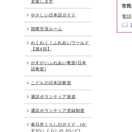
支援します
市民
やさしい日本語ガイド
電話
国際交流ルーム
わくわく！ふれあいワールド
【第4回】
かすがいふれあい教室(日本
語教室)
こどもの日本語教室
通訳ボランティア派遣
通訳ボランティア登録制度
春日井くらしのガイド (か
すがい くらしの がいど)