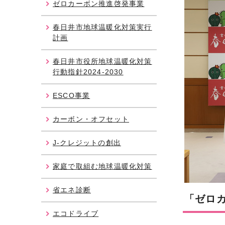
ゼロカーボン推進啓発事業
春日井市地球温暖化対策実行
計画
春日井市役所地球温暖化対策
行動指針2024-2030
ESCO事業
カーボン・オフセット
J-クレジットの創出
家庭で取組む地球温暖化対策
省エネ診断
「ゼロ
エコドライブ