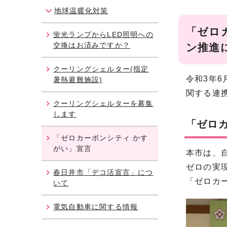
地球温暖化対策
「ゼロ
蛍光ランプからLED照明への
交換はお済みですか？
ン推進
クーリングシェルター(指定
令和3年
暑熱避難施設)
関する連
クーリングシェルターを募集
します
「ゼロ
「ゼロカーボンシティ かす
がい」宣言
本市は、
ゼロの実
春日井市「デコ活宣言」につ
「ゼロカ
いて
電気自動車に関する情報