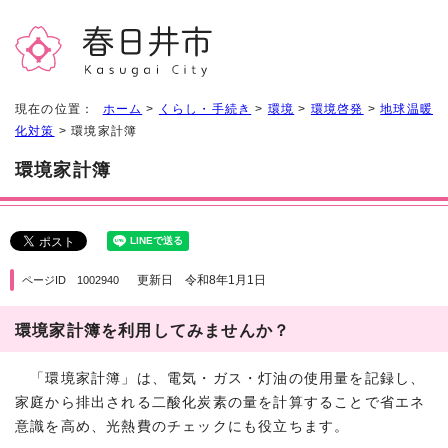
現在の位置：
ホーム
>
くらし・手続き
>
環境
>
環境啓発
>
地球温暖
化対策
> 環境家計簿
環境家計簿
更新日 令和8年1月1日
ページID 1002940
環境家計簿を利用してみませんか？
「環境家計簿」は、電気・ガス・灯油の使用量を記録し、
家庭から排出される二酸化炭素の量を計算することで省エネ
意識を高め、光熱費のチェックにも役立ちます。