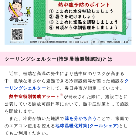
クーリングシェルター(指定暑熱避難施設)とは
近年、極端な高温の発生により熱中症のリスクが高まる
中、危険な暑さから避難できる冷房設備等が整った施設を
ク
ーリングシェルター
として、春日井市が指定しています。
※
熱中症特別警戒アラート
が発表された際に、施設ごとに
公表している開放可能日等において、熱中症対策として施設
を開放します。
また、冷房が効いた施設で
涼を分かち合う
ことで、家庭で
のエアコン使用を控える
地球温暖化対策(クールシェア)
とし
てもご利用ください。