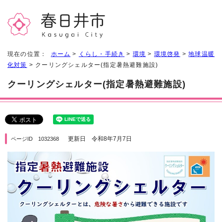
現在の位置：
ホーム
>
くらし・手続き
>
環境
>
環境啓発
>
地球温暖
化対策
> クーリングシェルター(指定暑熱避難施設)
クーリングシェルター(指定暑熱避難施設)
更新日 令和8年7月7日
ページID 1032368