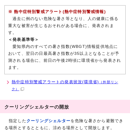
※ 熱中症特別警戒アラート(熱中症特別警戒情報)
過去に例のない危険な暑さ等となり、人の健康に係る
重大な被害が生じるおそれがある場合に、発表されま
す。
＜発表基準等＞
愛知県内のすべての暑さ指数(WBGT)情報提供地点に
おいて、翌日の日最高暑さ指数が35以上となることが予
測される場合に、前日の午後2時頃に環境省から発表され
ます。
熱中症特別警戒アラートの発表状況(環境省)
（外部リン
ク）
クーリングシェルターの開放
指定した
クーリングシェルター
を危険な暑さから避難でき
る場所とするとともに、涼める場所として開放します。