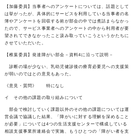
【加藤委員】当事者へのアンケートについては、話題として
は挙がったが、具体的にサービスを利用している当事者の名
簿やアンケートを回収する術が部会の中では煮詰まらなかっ
たので、サービス事業者へのアンケートの中から利用者が要
望されてできなかったこと汲み取っていこうというかたちに
させていただいた。
【椎葉委員】発達障がい部会－資料4に沿って説明－
診断の場が少ない、乳幼児健診後の療育必要児への支援策
が弱いのではとの意見もあった。
《意見・質問》 特になし
イ その他の課題の取り組みについて
部会で検討していく課題以外のその他の課題については運
営会議で協議した結果、「障がいに対する理解を深めること
が必要」については4つの生活支援センターで構成している
相談支援事業所連絡会で実施、もうひとつの「障がい者を支