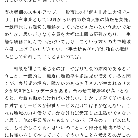
けない状況を日々感じている。
支援者側のスキルアップ、一般市民の理解も非常に大切であ
り、自主事業として10月から10回の療育支援の講座を実施。
一般市民にも適切な理解をしていただきたいという思いで始
めたが、思いがけなく定員を大幅に上回る応募があり、一生
懸命研修に励んでいただいており、こういう方々の力で地域
を盛り上げていただきたい。4事業所もそれぞれ独自の取組
みとして企画していくとよいのでは。
相談を通じて感じるのは、やはり社会の縮図であるとい
うこと。一般的に、最近は離婚率や多胎児が増えていると聞
くが、多胎児の場合、障がいのあるお子さんが生まれるリス
クが約6倍というデータがある。合わせて離婚率が高いとな
ると、母親も働かなければいけない、しかし子育てそのもの
に対するサービスが福祉サービスだけではまかなえない。こ
れも地域の力を借りていかなければ安定した生活ができない
と思う。他の事業所からも出ているが、現在のサービスに加
え、もう少しこうあればいいのにという部分を地域の皆さん
にお願いをしてやっていく。そういうことを考えるのがこの