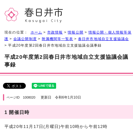
現在の位置：
ホーム
>
市政情報
>
情報公開
>
情報公開・個人情報等保
護
>
会議公開制度
>
附属機関等一覧表
>
春日井市地域自立支援協議会
> 平成20年度第2回春日井市地域自立支援協議会議事録
平成20年度第2回春日井市地域自立支援協議会議
事録
更新日 令和6年1月10日
ページID 1008020
1 開催日時
平成20年11月17日(月曜日)午前10時から午前12時