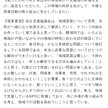
【あっとわん下村】私は県の発達障がい支援員の研修を受
け、認定をいただいた。この研修の内容を生かして、今後も
啓発活動の取り組みに生かしていきたい。
【渥美委員】自立支援協議会は、地域課題について官民、住
民が一緒になり知恵を出して解決していく、そういう仕組み
を作っていく場であると思っている。圏域内では、いろんな
地域が戸惑いながらその地域の特性に合わせ試行錯誤してい
るところだが、春日井は、かなり具体的な問題について検討
をしている段階である。本当に必要な課題についてひとつで
も解決ができていけると良い。「地域課題は難しい」で終わ
るのではなく、何とか解決できる方法を編み出していくこと
だと思う。行政だけで背負いきれない問題が多くある。なか
なか難しいが、行政、関係者、当事者、市民、それぞれが主
体的にかかわるということが重要。各々がどのように主体的
になったらよいか、創っていくことだと思う。一つずつ積み
上げながら少しずつ分かってくればいいと思う。私も、地域
で支援しているNPOに所属しており、共に今後の取り組み方
を考え、地域での活動を高めていこうと思っている。