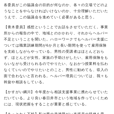
各委員がこの協議会の目的が何なのか、各々の立場でどのよ
うなことをやらなければいけないのか、十分理解いただいた
うえで、この協議会を進めていく必要があると思う。
【青木委員】感想ということでお話をさせていただく。事業
所からの報告の中で、地域とのかかわり、それからヘルパー
不足ということを聞いた。ハローワークでもヘルパー支援に
ついては職業訓練期間が6か月と長い期間を使って雇用保険
を支給しながらやっている。男性の受講者はほとんどおら
ず、ほとんどが女性。家族の手助けがしたい、雇用保険をも
らいながら受けられるのでやりたい、なおかつ授業料を払わ
なくていいのでやりたいとのこと。男性に勧めても、収入の
面で合わないと言われる。ヘルパー増員については、我々も
斡旋や相談をしている。
【かすがい綱川】今年度から相談支援事業に携わらせていた
だいている。より良い春日井市という地域を作っていくため
には、現状把握をすることが重要と感じている。