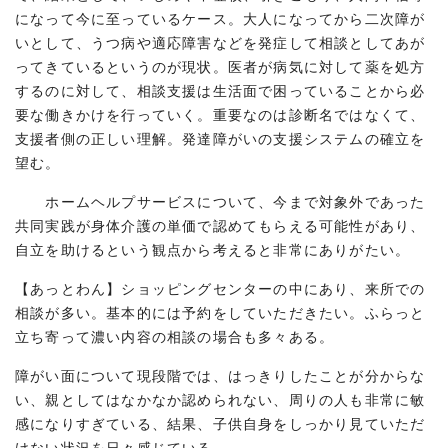
になって今に至っているケース。大人になってから二次障が
いとして、うつ病や適応障害などを発症して相談としてあが
ってきているというのが現状。医者が病気に対して薬を処方
するのに対して、相談支援は生活面で困っていることから必
要な働きかけを行っていく。重要なのは診断名ではなくて、
支援者側の正しい理解。発達障がいの支援システムの確立を
望む。
ホームヘルプサービスについて、今まで対象外であった
共同実践が身体介護の単価で認めてもらえる可能性があり、
自立を助けるという観点から考えると非常にありがたい。
【あっとわん】ショッピングセンターの中にあり、来所での
相談が多い。基本的には予約をしていただきたい。ふらっと
立ち寄って濃い内容の相談の場合も多々ある。
障がい面について現段階では、はっきりしたことが分からな
い、親としてはなかなか認められない、周りの人も非常に敏
感になりすぎている、結果、子供自身をしっかり見ていただ