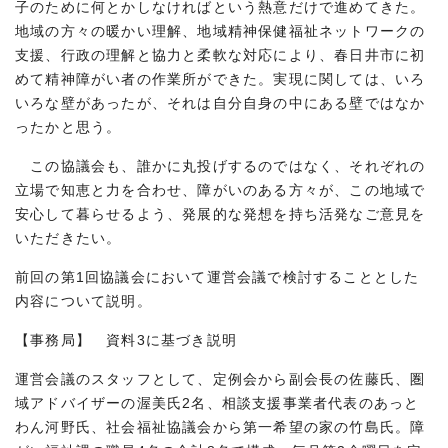
子のために何とかしなければという熱意だけで進めてきた。
地域の方々の暖かい理解、地域精神保健福祉ネットワークの
支援、行政の理解と協力と柔軟な対応により、春日井市に初
めて精神障がい者の作業所ができた。実現に関しては、いろ
いろな壁があったが、それは自分自身の中にある壁ではなか
ったかと思う。
この協議会も、誰かに丸投げするのではなく、それぞれの
立場で知恵と力を合わせ、障がいのある方々が、この地域で
安心して暮らせるよう、発展的な発想を持ち活発なご意見を
いただきたい。
前回の第1回協議会において運営会議で検討することとした
内容について説明。
【事務局】 資料3に基づき説明
運営会議のスタッフとして、定例会から副会長の佐藤氏、圏
域アドバイザーの渥美氏2名、相談支援事業者代表のあっと
わん河野氏、社会福祉協議会から第一希望の家の竹島氏。障