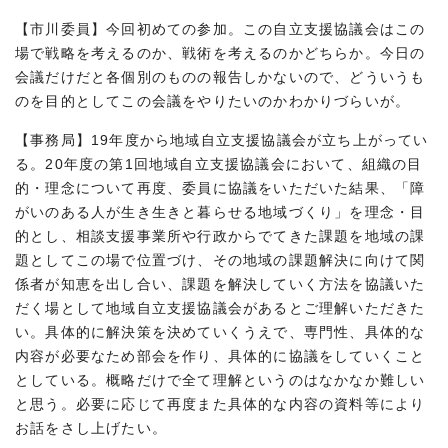
【市川委員】今回初めての参加。この自立支援協議会はこの
場で戦略を考えるのか、戦術を考えるのかどちらか。今日の
会議だけだと各個別のものの報告しかないので、どういうも
のを目的としてこの会議をやりたいのかわかりづらいが。
【事務局】19年度から地域自立支援協議会が立ち上がってい
る。20年度の第1回地域自立支援協議会において、組織の目
的・理念について再度、委員に協議をいただいた結果、「障
がいのある人が生き生きと暮らせる地域づくり」を理念・目
的とし、相談支援事業所や行政からでてきた課題を地域の課
題としてこの場で位置づけ、その地域の課題解決に向けて関
係者が知恵を出し合い、課題を解決していく方法を協議いた
だく場として地域自立支援協議会があるとご理解いただきた
い。具体的に解決策を決めていくうえで、専門性、具体的な
内容が必要なため部会を作り、具体的に協議をしていくこと
としている。概略だけで全て理解というのはなかなか難しい
と思う。必要に応じて再度また具体的な内容の資料等により
お話をさし上げたい。