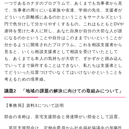
一つであるカナダのプログラムで、あくまでも当事者から見
て、当事者の周りにいる家族や友達、学校の先生、支援者が
どういった距離感にあるのかということをサークルズという
円で色分けして分かりやすくするもの。これはもともとDVや
虐待を受けた本人に対し、あなた自身が自分の大切な人が誰
になるのかということや自分はこのままでいいということが
分かるように開発されたプログラム。これを相談支援者から
見ると、いくら相談支援者として相談を受けていたとして
も、あくまでも本人の気持ちが大切で、ずかずかと踏み込ん
でいってまで操作することはできない、私たちは支援者とし
てどういった位置づけでいなくてはいけないかということを
考えるための境界線。
議題2 「地域の課題の解決に向けての取組みについて」
【事務局】資料3について説明
部会の名称は、居宅支援部会と発達障がい部会として設置。
居宅支援部会は、定例会委員から社会福祉協議会の加藤氏