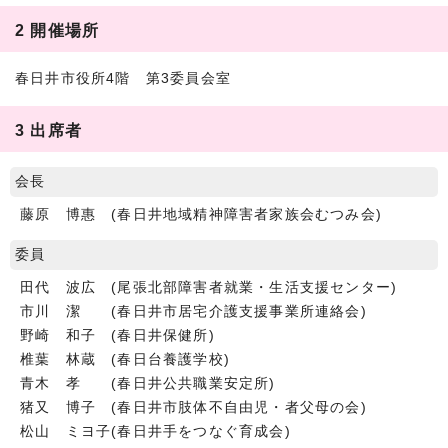
2 開催場所
春日井市役所4階 第3委員会室
3 出席者
会長
藤原 博惠 (春日井地域精神障害者家族会むつみ会)
委員
田代 波広 (尾張北部障害者就業・生活支援センター)
市川 潔 (春日井市居宅介護支援事業所連絡会)
野崎 和子 (春日井保健所)
椎葉 林蔵 (春日台養護学校)
青木 孝 (春日井公共職業安定所)
猪又 博子 (春日井市肢体不自由児・者父母の会)
松山 ミヨ子(春日井手をつなぐ育成会)