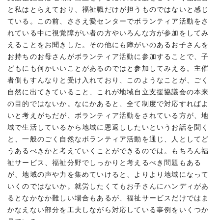
と私はとらえており、福祉職だけが担うものではないと感じ
ている。この前、ささえ愛センターでボランティア活動をさ
れている中に視覚障がい者の方やいろんな方が参加をしてみ
えることをお聞きした。その他にも障がいのあるお子さんを
お持ちのお母さんがボランティア活動に参加することで、子
どもにも何かいいことがあるのではと参加してみえる。主催
者側もすんなりと受け入れており、このようなことが、ごく
自然に出てきていること、これが地域自立支援協議会の本来
の目的ではないか。なにかあると、全て制度で対応すればよ
いと考えがちだが、ボランティア活動をされている方が、地
域で生活しているから地域に恩返ししたいというお話を聞く
と、一般のごく自然なボランティア活動を通じ、人としてど
うあるべきかと考えていくことができるのでは。もちろん福
祉サービス、福祉分野でしっかりと考えるべき問題もある
が、地域の声や力を集めていけると、よりより地域になって
いくのではないか。就労したくてもお子さんにハンディがあ
るとなかなか難しい場合もあるが、福祉サービスだけではま
かなえない部分を工夫しながら対応している事例をいくつか