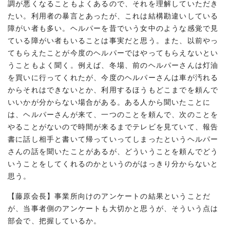
調が悪くなることもよくあるので、それを理解していただき
たい。利用者の暴言とあったが、これは結構勘違いしている
障がい者も多い。ヘルパーを昔でいう女中のような感覚で見
ている障がい者もいることは事実だと思う。また、以前やっ
てもらえたことが今度のヘルパーではやってもらえないとい
うこともよく聞く。例えば、冬場、前のヘルパーさんは灯油
を買いに行ってくれたが、今度のヘルパーさんは車が汚れる
からそれはできないとか、利用するほうもどこまでを頼んで
いいかが分からない場合がある。ある人から聞いたことに
は、ヘルパーさんが来て、一つのことを頼んで、次のことを
やることがないので時間が来るまでテレビを見ていて、報告
書に話し相手と書いて帰っていってしまったというヘルパー
さんの話を聞いたことがあるが、どういうことを頼んでどう
いうことをしてくれるのかというのがはっきり分からないと
思う。
【藤原会長】事業所向けのアンケートの結果ということだ
が、当事者側のアンケートも大切かと思うが、そういう点は
部会で、把握しているか。