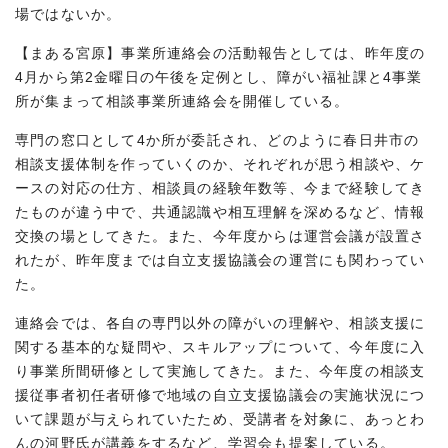
場ではないか。
【まある宮原】事業所連絡会の活動報告としては、昨年度の
4月から第2金曜日の午後を定例とし、障がい福祉課と4事業
所が集まって相談事業所連絡会を開催している。
専門の窓口として4か所が委託され、どのように春日井市の
相談支援体制を作っていくのか、それぞれが思う相談や、ケ
ースの対応の仕方、相談員の経験年数等、今まで経験してき
たものが違う中で、共通認識や相互理解を深めるなど、情報
交換の場としてきた。また、今年度からは運営会議が設置さ
れたが、昨年度までは自立支援協議会の運営にも関わってい
た。
連絡会では、各自の専門以外の障がいの理解や、相談支援に
関する基本的な疑問や、スキルアップについて、今年度に入
り事業所間研修として実施してきた。また、今年度の相談支
援従事者初任者研修で地域の自立支援協議会の実施状況につ
いて課題が与えられていたため、受講者を対象に、あっとわ
んの河野氏が講義をするなど、学習会も提案している。