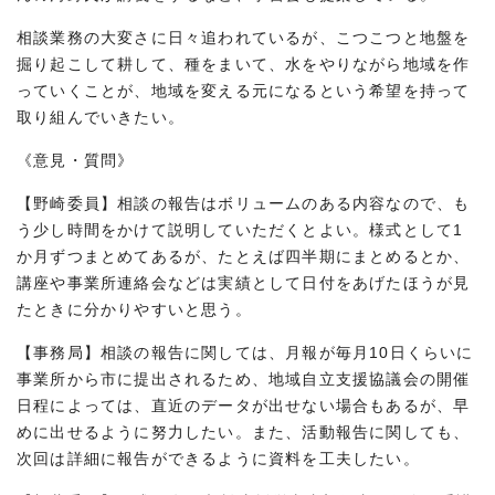
相談業務の大変さに日々追われているが、こつこつと地盤を
掘り起こして耕して、種をまいて、水をやりながら地域を作
っていくことが、地域を変える元になるという希望を持って
取り組んでいきたい。
《意見・質問》
【野崎委員】相談の報告はボリュームのある内容なので、も
う少し時間をかけて説明していただくとよい。様式として1
か月ずつまとめてあるが、たとえば四半期にまとめるとか、
講座や事業所連絡会などは実績として日付をあげたほうが見
たときに分かりやすいと思う。
【事務局】相談の報告に関しては、月報が毎月10日くらいに
事業所から市に提出されるため、地域自立支援協議会の開催
日程によっては、直近のデータが出せない場合もあるが、早
めに出せるように努力したい。また、活動報告に関しても、
次回は詳細に報告ができるように資料を工夫したい。