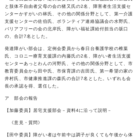
と肢体不自由者父母の会の猪又氏の2名、障害者生活支援セ
ンターかすがいの林氏、その他の関係分野として、第一介護
支援センターの佐伯氏、ボランティア連絡協議会の水野氏、
バリアフリーの会の北岸氏、障がい福祉課給付担当の坂口
の、合計7名とした。
発達障がい部会は、定例会委員から春日台養護学校の椎葉
氏、コロニー療育支援課の内藤氏の2名、障がい者生活支援
センターあっとわんの河野氏、その他の関係分野として、市
教育委員会から田中氏、市保育課の吉田氏、第一希望の家の
井村氏、市健康推進課の森氏の合計7名とした。いずれも会
長の承認を得、選任した。
ア 部会の報告
【加藤委員】居宅支援部会－資料4に沿って説明－
《意見・質問》
【田中委員】障がい者は午前中は調子が良くても午後から体