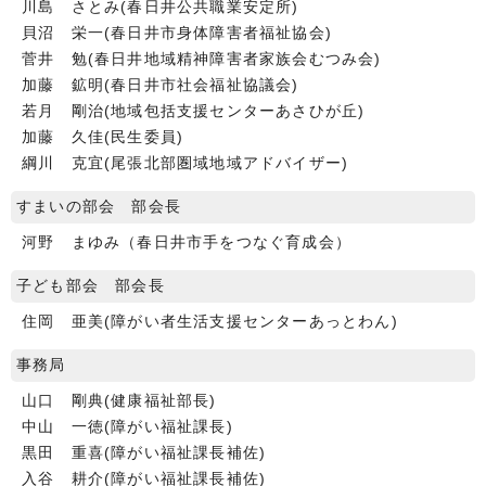
川島 さとみ(春日井公共職業安定所)
貝沼 栄一(春日井市身体障害者福祉協会)
菅井 勉(春日井地域精神障害者家族会むつみ会)
加藤 鉱明(春日井市社会福祉協議会)
若月 剛治(地域包括支援センターあさひが丘)
加藤 久佳(民生委員)
綱川 克宜(尾張北部圏域地域アドバイザー)
すまいの部会 部会長
河野 まゆみ（春日井市手をつなぐ育成会）
子ども部会 部会長
住岡 亜美(障がい者生活支援センターあっとわん)
事務局
山口 剛典(健康福祉部長)
中山 一徳(障がい福祉課長)
黒田 重喜(障がい福祉課長補佐)
入谷 耕介(障がい福祉課長補佐)