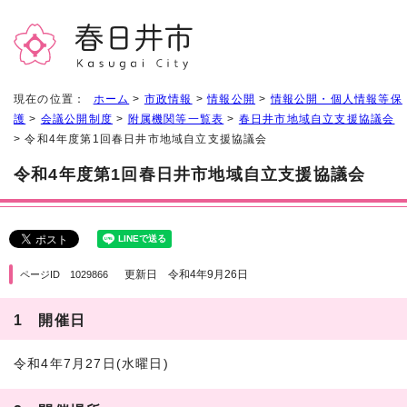
現在の位置：
ホーム
>
市政情報
>
情報公開
>
情報公開・個人情報等保
護
>
会議公開制度
>
附属機関等一覧表
>
春日井市地域自立支援協議会
> 令和4年度第1回春日井市地域自立支援協議会
令和4年度第1回春日井市地域自立支援協議会
更新日 令和4年9月26日
ページID 1029866
1 開催日
令和4年7月27日(水曜日)