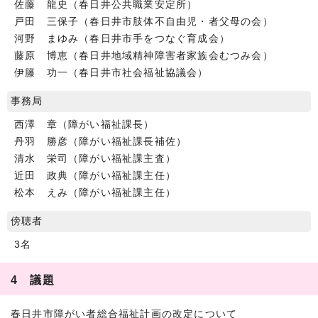
佐藤 龍史（春日井公共職業安定所）
戸田 三保子（春日井市肢体不自由児・者父母の会）
河野 まゆみ（春日井市手をつなぐ育成会）
藤原 博恵（春日井地域精神障害者家族会むつみ会）
伊籐 功一（春日井市社会福祉協議会）
事務局
西澤 章（障がい福祉課長）
丹羽 勝彦（障がい福祉課長補佐）
清水 栄司（障がい福祉課主査）
近田 政典（障がい福祉課主任）
松本 えみ（障がい福祉課主任）
傍聴者
3名
4 議題
春日井市障がい者総合福祉計画の改定について