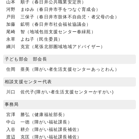
山本 順子（春日井公共職業安定所）
河野 まゆみ（春日井市手をつなぐ育成会）
戸田 三保子（春日井市肢体不自由児・者父母の会）
加藤 鉱明（春日井市社会福祉協議会）
尾崎 智（地域包括支援センター春緑苑）
永草 よね子（民生委員）
綱川 克宜（尾張北部圏域地域アドバイザー）
子ども部会 部会長
住岡 亜美（障がい者生活支援センターあっとわん）
相談支援センター代表
川口 佐代子(障がい者生活支援センターかすがい)
事務局
宮澤 勝弘（健康福祉部長）
中山 一徳（障がい福祉課長）
入谷 耕介（障がい福祉課長補佐）
渡辺 克匡（障がい福祉課長補佐）