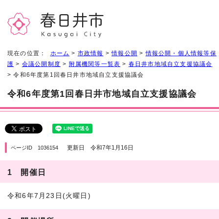
現在の位置：
ホーム
>
市政情報
>
情報公開
>
情報公開・個人情報等保
護
>
会議公開制度
>
附属機関等一覧表
>
春日井市地域自立支援協議会
> 令和6年度第1回春日井市地域自立支援協議会
令和6年度第1回春日井市地域自立支援協議会
更新日 令和7年1月16日
ページID 1036154
1 開催日
令和6年7月23日(火曜日)