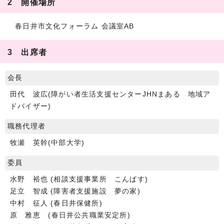
2 開催場所
春日井市文化フォーラム 会議室AB
3 出席者
会長
田代 波広(障がい者生活支援センターJHNまある 地域ア
ドバイザー)
職務代理者
牧瀬 英幹(中部大学)
委員
水野 裕也 (相談支援事業所 こんぱす)
足立 智成 (障害者支援施設 夢の家)
中村 征人 (春日井保健所)
原 雅恵 (春日井公共職業安定所)