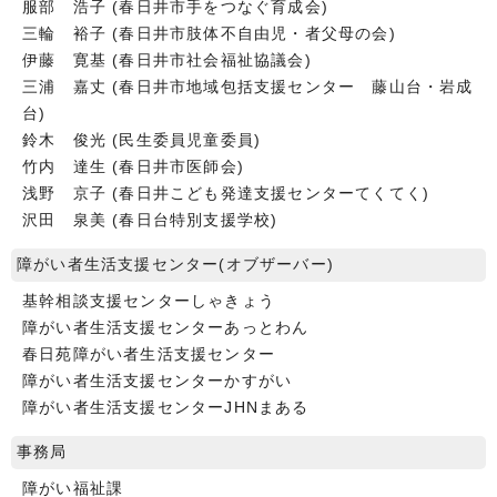
服部 浩子 (春日井市手をつなぐ育成会)
三輪 裕子 (春日井市肢体不自由児・者父母の会)
伊藤 寛基 (春日井市社会福祉協議会)
三浦 嘉丈 (春日井市地域包括支援センター 藤山台・岩成
台)
鈴木 俊光 (民生委員児童委員)
竹内 達生 (春日井市医師会)
浅野 京子 (春日井こども発達支援センターてくてく)
沢田 泉美 (春日台特別支援学校)
障がい者生活支援センター(オブザーバー)
基幹相談支援センターしゃきょう
障がい者生活支援センターあっとわん
春日苑障がい者生活支援センター
障がい者生活支援センターかすがい
障がい者生活支援センターJHNまある
事務局
障がい福祉課