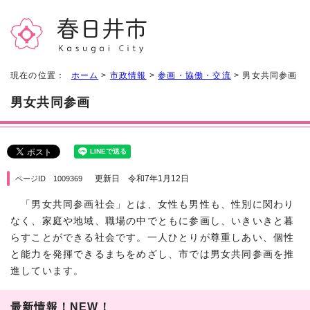
現在の位置：
ホーム
>
市政情報
>
参画・協働・交流
> 男女共同参画
男女共同参画
更新日 令和7年1月12日
ページID 1009369
「男女共同参画社会」とは、女性も男性も、性別に関わり
なく、家庭や地域、職場の中でともに参画し、いきいきと暮
らすことができる社会です。一人ひとりが尊重しあい、個性
と能力を発揮できるまちをめざし、市では男女共同参画を推
進しています。
最新情報！NEW！