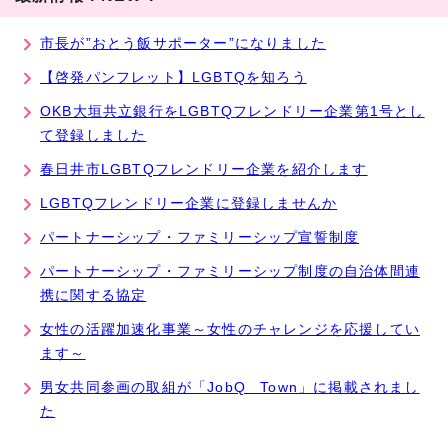
市長が”おとう飯サポーター”になりました
【啓発パンフレット】LGBTQを知ろう
OKB大垣共立銀行をLGBTQフレンドリー企業第1号とし
て登録しました
春日井市LGBTQフレンドリー企業を紹介します
LGBTQフレンドリー企業に登録しませんか
パートナーシップ・ファミリーシップ宣誓制度
パートナーシップ・ファミリーシップ制度の自治体間連
携に関する協定
女性の活躍加速化事業～女性のチャレンジを応援してい
ます～
男女共同参画の取組が「JobQ Town」に掲載されまし
た