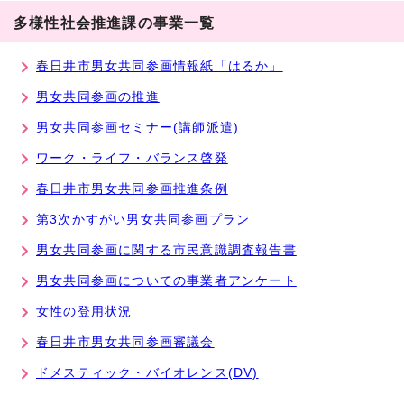
多様性社会推進課の事業一覧
春日井市男女共同参画情報紙「はるか」
男女共同参画の推進
男女共同参画セミナー(講師派遣)
ワーク・ライフ・バランス啓発
春日井市男女共同参画推進条例
第3次かすがい男女共同参画プラン
男女共同参画に関する市民意識調査報告書
男女共同参画についての事業者アンケート
女性の登用状況
春日井市男女共同参画審議会
ドメスティック・バイオレンス(DV)