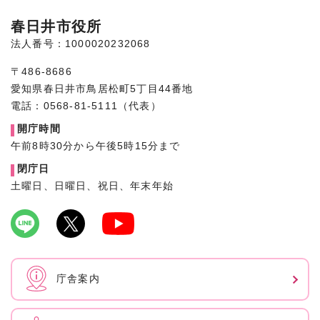
春日井市役所
法人番号：1000020232068
〒486-8686
愛知県春日井市鳥居松町5丁目44番地
電話：0568-81-5111（代表）
開庁時間
午前8時30分から午後5時15分まで
閉庁日
土曜日、日曜日、祝日、年末年始
庁舎案内