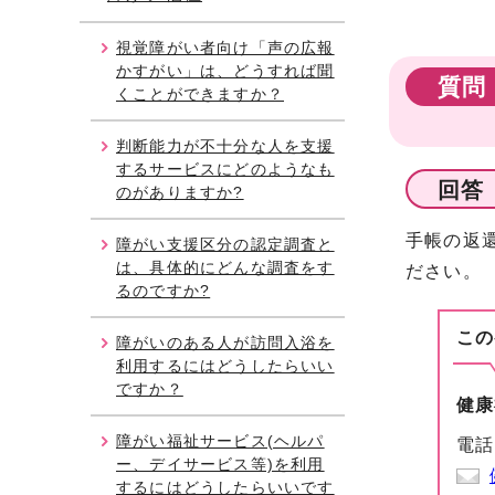
視覚障がい者向け「声の広報
かすがい」は、どうすれば聞
質問
くことができますか？
判断能力が不十分な人を支援
するサービスにどのようなも
回答
のがありますか?
手帳の返
障がい支援区分の認定調査と
は、具体的にどんな調査をす
ださい。
るのですか?
この
障がいのある人が訪問入浴を
利用するにはどうしたらいい
ですか？
健康
障がい福祉サービス(ヘルパ
電話
ー、デイサービス等)を利用
するにはどうしたらいいです