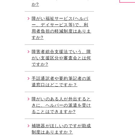
か?
障がい福祉サービス(ヘルパ
ー、デイサービス等)で、利
用者負担の軽減制度はありま
すか?
障害者総合支援法でいう、障
がい支援区分や審査会とは何
ですか?
手話通訳者や要約筆記者の派
遣窓口はどこですか？
障がいのある人が外出すると
きに、ヘルパーの派遣を受け
ることはできますか?
補聴器がほしいのですが助成
制度はありますか？