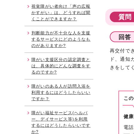
視覚障がい者向け「声の広報
かすがい」は、どうすれば聞
質問
くことができますか？
判断能力が不十分な人を支援
回答
するサービスにどのようなも
のがありますか?
再交付でき
ド、通知
障がい支援区分の認定調査と
は、具体的にどんな調査をす
きをして
るのですか?
障がいのある人が訪問入浴を
利用するにはどうしたらいい
この
ですか？
障がい福祉サービス(ヘルパ
健康
ー、デイサービス等)を利用
するにはどうしたらいいです
電話
か?