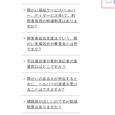
障がい福祉サービス(ヘルパ
ー、デイサービス等)で、利
用者負担の軽減制度はありま
すか?
障害者総合支援法でいう、障
がい支援区分や審査会とは何
ですか?
手話通訳者や要約筆記者の派
遣窓口はどこですか？
障がいのある人が外出すると
きに、ヘルパーの派遣を受け
ることはできますか?
補聴器がほしいのですが助成
制度はありますか？