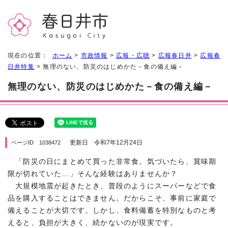
現在の位置：
ホーム
>
市政情報
>
広報・広聴
>
広報春日井
>
広報春
日井特集
> 無理のない、防災のはじめかた－食の備え編－
無理のない、防災のはじめかた－食の備え編－
更新日 令和7年12月24日
ページID 1038472
「防災の日にまとめて買った非常食。気づいたら、賞味期
限が切れていた…」そんな経験はありませんか？
大規模地震が起きたとき、普段のようにスーパーなどで食
品を購入することはできません。だからこそ、事前に家庭で
備えることが大切です。しかし、食料備蓄を特別なものと考
えると、負担が大きく、続かないのが現実です。