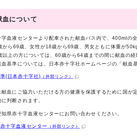
献血について
十字血液センターより配車された献血バス内で、400mlの
歳から69歳、女性が18歳から69歳、男女ともに体重が50
5歳以上の方については、60歳から64歳までの間に献血の
献血基準については、日本赤十字社ホームページの「献血
準(日本赤十字社)
（外部リンク）
は献血にご協力いただける方の健康を保護するために国が
的に判断されます。
愛知県赤十字血液センターにお問い合わせください。
県赤十字血液センター
（外部リンク）