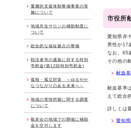
重層的支援体制整備事業の実
施について
市役所
地域共生サロンの補助制度に
ついて
愛知県赤
男性が17
総合的な福祉拠点の整備
なお、6
戦没者等の遺族に対する特別
その他の
弔慰金(第12回特別弔慰金)
献血基
孤独・孤立対策 ～ゆるやか
なつながりのある未来へ～
献血基準
えて総合
地域の実情把握に関する調査
について
詳しくは
敬老会の地域での開催に補助
愛知
金を交付します