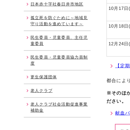
日本赤十字社春日井市地区
10月17日
孤立死を防ぐために～地域見
守り活動を進めています～
10月18日
民生委員・児童委員、主任児
童委員
12月24日
民生委員・児童委員協力員制
度
【定
更生保護団体
都合によ
老人クラブ
※そのほ
ださい。
老人クラブ社会活動促進事業
補助金
献血