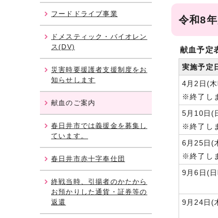
フードドライブ事業
令和8
ドメスティック・バイオレン
ス(DV)
献血予定
実施予定
災害時要援護者支援制度をお
知らせします
4月2日(
※終了し
献血のご案内
5月10日(
春日井市では義援金を募集し
※終了し
ています。
6月25日(
※終了し
春日井市赤十字奉仕団
9月6日(
終戦当時、引揚者のかたから
お預かりした通貨・証券等の
返還
9月24日(