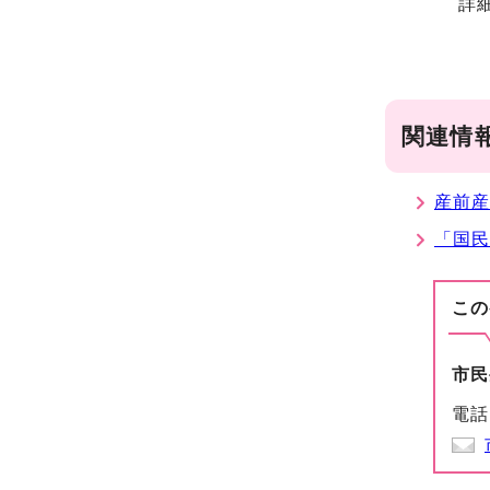
詳
関連情
産前産
「国
この
市民
電話