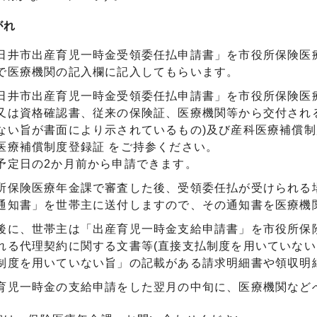
がれ
日井市出産育児一時金受領委任払申請書」を市役所保険医
で医療機関の記入欄に記入してもらいます。
日井市出産育児一時金受領委任払申請書」を市役所保険医
又は資格確認書、従来の保険証、医療機関等から交付され
ない旨が書面により示されているもの)及び産科医療補償
医療補償制度登録証 をご持参ください。
予定日の2か月前から申請できます。
所保険医療年金課で審査した後、受領委任払が受けられる
通知書」を世帯主に送付しますので、その通知書を医療機
後に、世帯主は「出産育児一時金支給申請書」を市役所保
れる代理契約に関する文書等(直接支払制度を用いていない
制度を用いていない旨」の記載がある請求明細書や領収明
育児一時金の支給申請をした翌月の中旬に、医療機関など