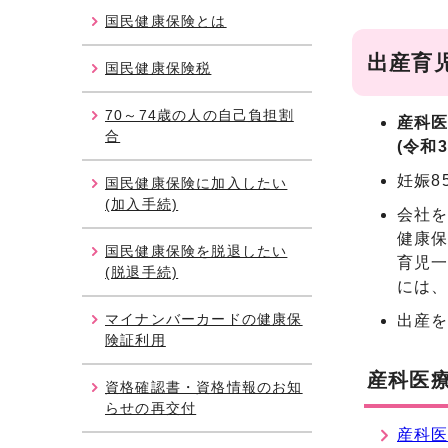
国民健康保険とは
出産育児
国民健康保険税
70～74歳の人の自己負担割
産科医
合
(令和
妊娠8
国民健康保険に加入したい
(加入手続)
会社を
健康保
国民健康保険を脱退したい
育児一
(脱退手続)
には
マイナンバーカードの健康保
出産を
険証利用
産科医
資格確認書・資格情報のお知
らせの再交付
産科