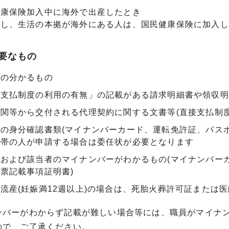
健康保険加入中に海外で出産したとき
だし、生活の本拠が海外にある人は、国民健康保険に加入し
要なもの
先の分かるもの
接支払制度の利用の有無」の記載がある請求明細書や領収明
関等から交付される代理契約に関する文書等(直接支払制
の身分確認書類(マイナンバーカード、運転免許証、パスポ
世帯の人が申請する場合は委任状が必要となります
および該当者のマイナンバーがわかるもの(マイナンバー
票記載事項証明書)
流産(妊娠満12週以上)の場合は、死胎火葬許可証または
ンバーがわからず記載が難しい場合等には、職員がマイナ
で、ご了承ください。