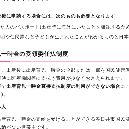
産後に申請する場合には、次のものも必要となります。
た人のパスポート(出産時に海外にいたことを確認するため
証明や住民票など子どもが生まれたことがわかるものと日本
児一時金の受領委任払制度
り、出産後に出産育児一時金の全部または一部を国民健康
院時に医療機関等に支払う費用が少なくおさえられます。
等で
出産育児一時金直接支払制度の利用ができない場合
に
)。
る人
出産育児一時金の支給を受けることができる春日井市国民
未納がない世帯主です。