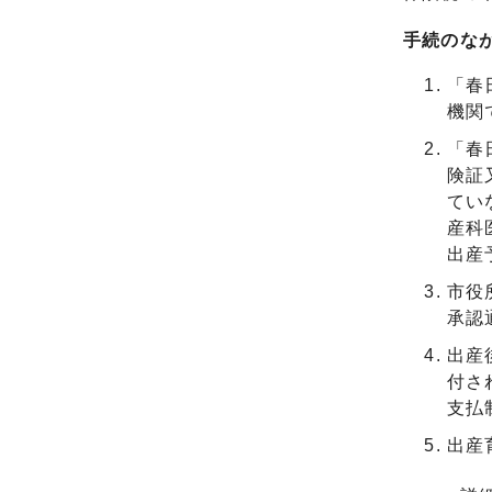
手続のな
「春
機関
「春
険証
てい
産科
出産
市役
承認
出産
付さ
支払
出産