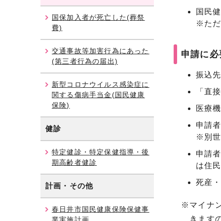
国民
国保加入者が死亡した(葬祭
※た
費)
交通事故等加害行為にあった
申請に必
(第三者行為の届出)
振込
新型コロナウイルス感染症に
「直
関する傷病手当金(国民健康
保険)
医療機
申請者
健診
※別
特定健診・特定保健指導・後
申請者
期高齢者健診
は住民
死産・
計画・その他
※マイナ
春日井市国民健康保険保健事
きますの
業実施計画