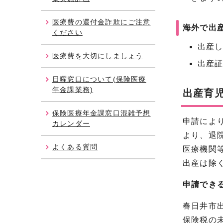
医療費の還付金詐欺にご注意
海外で出
ください
出産し
医療費を大切にしましょう
出産
日曜窓口について(保険医療
年金課業務)
出産育
保険医療年金課窓口混雑予想
申請によ
カレンダー
より、退
よくある質問
医療機関
出産は除く
申請でき
春日井市
保険税の