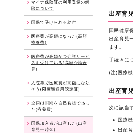
マイナ保険証の利用登録の解
除について
出産育
国保で受けられる給付
国民健康
医療費が高額になった(高額
出産育児
療養費)
ます。
医療費が高額かつ介護サービ
手続きに
スを受けている(高額介護合
算)
(注)医
入院等で医療費が高額になり
そう(限度額適用認定証)
出産育
全額(10割)を自己負担で払っ
次に該当
た(療養費)
医療
国保加入者が出産した(出産
育児一時金)
出産