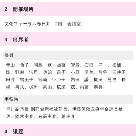
2 開催場所
文化フォーラム春日井 2階 会議室
3 出席者
委員
青山 倫子、岡島 務、加藤 智彦、石田 洋一、松浦
隆、野村 浩司、佐治 昌子、小原 明美、熊谷 三映子、
臼井 留美子、宮崎 いつ子、内田 謙、梶田 晃男、長
縄 典夫、梶田 高由、広瀬 茂、内藤 泰典
事務局
早川副市長 刑部健康福祉部長、伊藤保険医療年金課長補
佐、鈴木主査、右高主査、越主査
4 議題