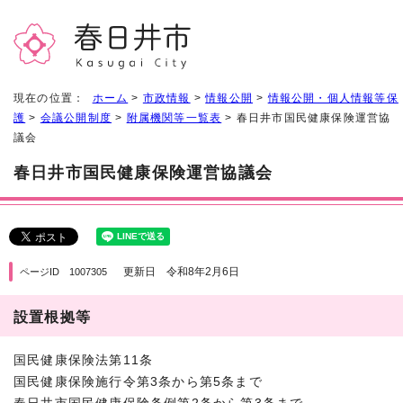
現在の位置：
ホーム
>
市政情報
>
情報公開
>
情報公開・個人情報等保
護
>
会議公開制度
>
附属機関等一覧表
> 春日井市国民健康保険運営協
議会
春日井市国民健康保険運営協議会
更新日 令和8年2月6日
ページID 1007305
設置根拠等
国民健康保険法第11条
国民健康保険施行令第3条から第5条まで