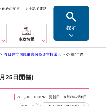
・配色の変更
手話で電話
探す
ス
市政情報
>
春日井市国民健康保険運営協議会
> 令和7年度
月25日開催)
更新日 令和8年2月6日
ページID 1038761