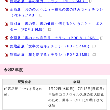
館蔵品展「書の魅力」チラシ （PDF 2.5MB）
企画展「おののとうふう～和様の書のひみつ～」チラシ
（PDF 2.7MB）
特別展「書の美、書の価値～伝えるということ～」ポス
ター （PDF 2.9MB）
企画展「書のまち春日井」チラシ （PDF 811.9KB）
館蔵品展「文字の造形」チラシ （PDF 1.4MB）
館蔵品展「花を愛でる」チラシ （PDF 2.3MB）
令和2年度
展覧会名
会期
館蔵品展「つづけ書きの
4月22日(水曜日)～7月12日(日曜日)
妙」
＊新型コロナウイルス感染拡大防止
のため、開幕～6月1日(月曜日)まで
休館