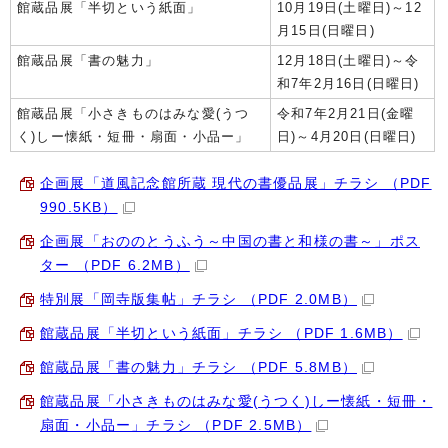
館蔵品展「半切という紙面」
10月19日(土曜日)～12
月15日(日曜日)
館蔵品展「書の魅力」
12月18日(土曜日)～令
和7年2月16日(日曜日)
館蔵品展「小さきものはみな愛(うつ
令和7年2月21日(金曜
く)しー懐紙・短冊・扇面・小品ー」
日)～4月20日(日曜日)
企画展「道風記念館所蔵 現代の書優品展」チラシ （PDF
990.5KB）
企画展「おののとうふう～中国の書と和様の書～」ポス
ター （PDF 6.2MB）
特別展「岡寺版集帖」チラシ （PDF 2.0MB）
館蔵品展「半切という紙面」チラシ （PDF 1.6MB）
館蔵品展「書の魅力」チラシ （PDF 5.8MB）
館蔵品展「小さきものはみな愛(うつく)しー懐紙・短冊・
扇面・小品ー」チラシ （PDF 2.5MB）