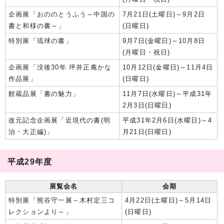
企画展「おののとうふう～中国の
7月21日(土曜日)～9月2日
書と和様の書～」
(日曜日)
特別展「琉球の書」
9月7日(金曜日)～10月8日
(月曜日・祝日)
企画展「没後30年 坪井正庵かな
10月12日(金曜日)～11月4日
作品展」
(日曜日)
館蔵品展「書の魅力」
11月7日(水曜日)～平成31年
2月3日(日曜日)
改元記念企画展「近現代の書(明
平成31年2月6日(水曜日)～4
治・大正編)」
月21日(日曜日)
平成29年度
展覧会名
会期
特別展「熊谷守一展～木村定三コ
4月22日(土曜日)～5月14日
レクションより～」
(日曜日)