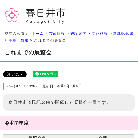
現在の位置：
ホーム
>
市政情報
>
施設案内
>
文化施設
>
道風記念館
>
展覧会情報
> これまでの展覧会
これまでの展覧会
更新日 令和8年5月9日
ページID 1039265
春日井市道風記念館で開催した展覧会一覧です。
令和7年度