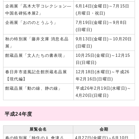
企画展「高木大宇コレクション―
6月14日(金曜日)～7月15日
中国名碑拓本展2」
(月曜日・祝日)
企画展「おののとうふう」
7月19日(金曜日)～9月8日
(日曜日)
秋の特別展「藤井文庫 消息名品
9月13日(金曜日)～10月20日
展」
(日曜日)
館蔵品展「文人たちの書表現」
10月25日(金曜日)～12月15
日(日曜日)
春日井市道風記念館所蔵名品展
12月18日(水曜日)～平成26
【現代編】
年2月16日(日曜日)
館蔵品展「動の線、静の線」
平成26年2月19日(水曜日)～
4月20日(日曜日)
平成24年度
展覧会名
会期
春の特別展「独住の人 會津八
4月27日(金曜日)～6月10日