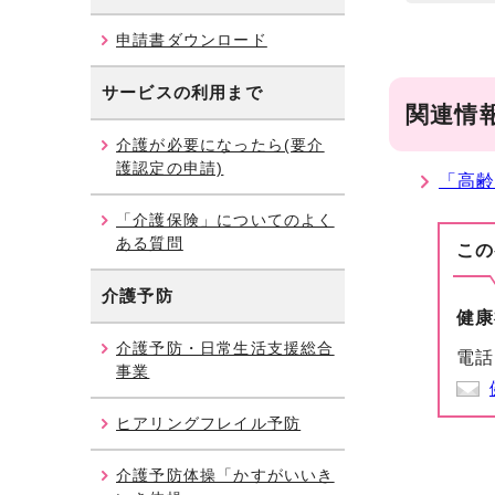
申請書ダウンロード
サービスの利用まで
関連情
介護が必要になったら(要介
護認定の申請)
「高
「介護保険」についてのよく
ある質問
この
介護予防
健康
介護予防・日常生活支援総合
電話
事業
ヒアリングフレイル予防
介護予防体操「かすがいいき