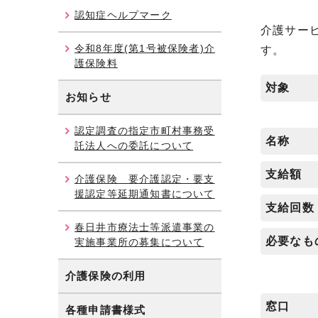
認知症ヘルプマーク
介護サー
令和8年度(第1号被保険者)介
す。
護保険料
対象
お知らせ
認定調査の指定市町村事務受
名称
託法人への委託について
支給額
介護保険 要介護認定・要支
援認定等延期通知書について
支給回数
春日井市療法士等派遣事業の
必要なも
実施事業所の募集について
介護保険の利用
窓口
各種申請書様式