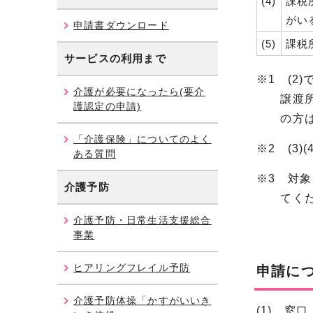
(4)
課税所
がい
申請書ダウンロード
(5)
課税
サービスの利用まで
※1 (
介護が必要になったら(要介
譲渡所得に
護認定の申請)
の方は、
「介護保険」についてのよく
※2 (3
ある質問
※3 対
介護予防
てくださ
介護予防・日常生活支援総合
事業
ヒアリングフレイル予防
申請に
介護予防体操「かすがいいき
(1) 窓口