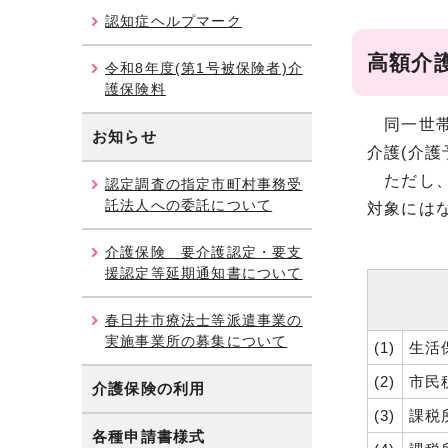
認知症ヘルプマーク
高額介
令和8年度(第1号被保険者)介
護保険料
同一世帯
お知らせ
介護(介
ただし、
認定調査の指定市町村事務受
託法人への委託について
対象には
介護保険 要介護認定・要支
援認定等延期通知書について
春日井市療法士等派遣事業の
実施事業所の募集について
(1)
生活
(2)
市民
介護保険の利用
(3)
課税
各種申請書様式