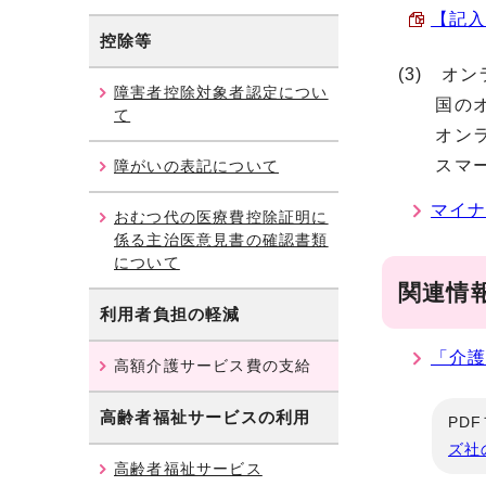
【記入
控除等
(3) オ
障害者控除対象者認定につい
国のオン
て
オンライ
スマート
障がいの表記について
マイ
おむつ代の医療費控除証明に
係る主治医意見書の確認書類
について
関連情
利用者負担の軽減
「介
高額介護サービス費の支給
高齢者福祉サービスの利用
PD
ズ社
高齢者福祉サービス