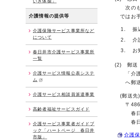
いき体操」
次のもの
介護情報の提供等
ではお
振込
介護保険サービス事業所など
について
介護
お知
春日井市介護サービス事業所
一覧
(2) 郵送
介護サービス情報公表システ
「介護保
ム
へ郵送
介護サービス相談員派遣事業
(郵送先
〒486
高齢者福祉サービスガイド
春日井市
春日井市
介護サービス事業者ガイドブ
ック「ハートページ 春日井
介護保
市版」