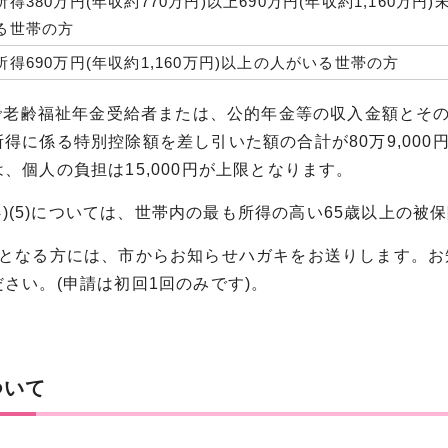
得380万円(年収約770万円)以上690万円(年収約1,160万円
る世帯の方
所得690万円(年収約1,160万円)以上の人がいる世帯の方
2)で老齢福祉年金受給者または、公的年金等の収入金額とそ
係る特別控除額を差し引いた額の合計が80万9,000円(令
個人の負担は15,000円が上限となります。
)(4)(5)については、世帯内の最も所得の高い65歳以上
象となる方には、市からお知らせハガキをお送りします。お
い。(申請は初回1回のみです)。
ついて