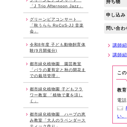
グリーンピアコンサート
持ち物
「J Trio Afternoon Jazz」
申し込み
グリーンピアコンサート
「秋うらら RoCoS-JJ 音楽
問い合わ
会」
令和8年度 子ども動物飼育体
講師紹介
験(9月開催分)
講師紹
都市緑化植物園 園芸教室
「バラの夏剪定と秋の開花ま
この
での栽培管理」
都市緑化植物園 子どもフラ
教育
ワー教室 「植物で夏を涼し
電話
く」
都市緑化植物園 ハーブの恵
い。
み教室「大人のラベンダース
ティック作り」