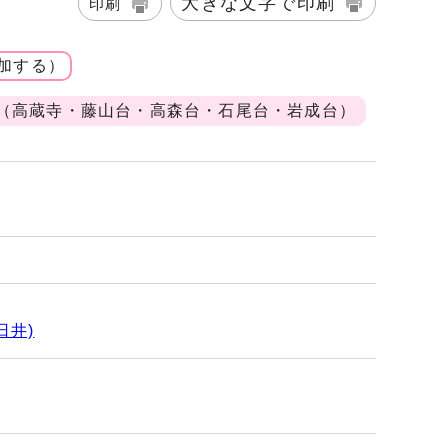
大きな文字で印刷
印刷
加する）
（高蔵寺・藤山台・高森台・石尾台・岩成台）
日井)