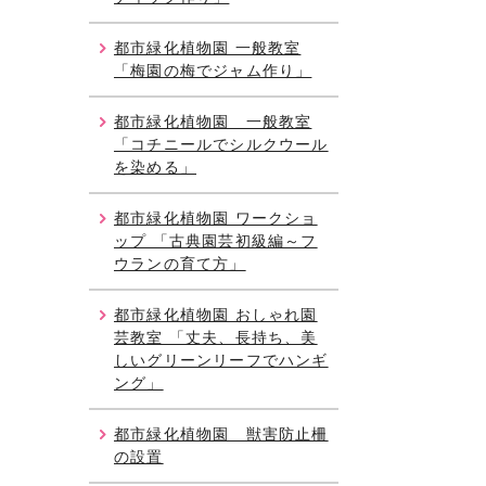
都市緑化植物園 一般教室
「梅園の梅でジャム作り」
都市緑化植物園 一般教室
「コチニールでシルクウール
を染める」
都市緑化植物園 ワークショ
ップ 「古典園芸初級編～フ
ウランの育て方」
都市緑化植物園 おしゃれ園
芸教室 「丈夫、長持ち、美
しいグリーンリーフでハンギ
ング」
都市緑化植物園 獣害防止柵
の設置