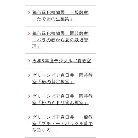
都市緑化植物園 一般教室
「たで藍の生葉染」
都市緑化植物園 園芸教室
「バラの春から夏の栽培管
理」
令和8年度デジタル写真教室
グリーンピア春日井 園芸教
室「椿の剪定教室」
グリーンピア春日井 園芸教
室「松のミドリ摘み教室」
グリーンピア春日井 一般教
室「プチトートバックを藍で
型染する」