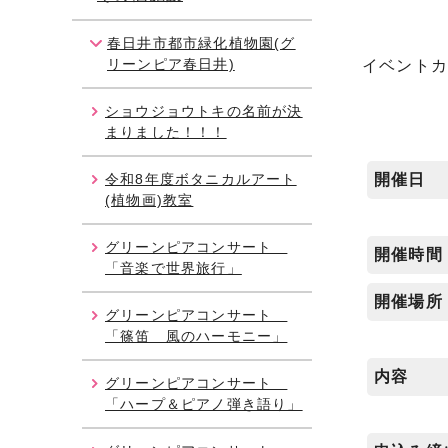
春日井市都市緑化植物園(グ
リーンピア春日井)
イベント
ショウジョウトキの名前が決
まりました！！！
令和8年度ボタニカルアート
開催日
(植物画)教室
グリーンピアコンサート
開催時間
「音楽で世界旅行」
開催場所
グリーンピアコンサート
「篠笛 風のハーモニー」
内容
グリーンピアコンサート
「ハープ＆ピアノ弾き語り」