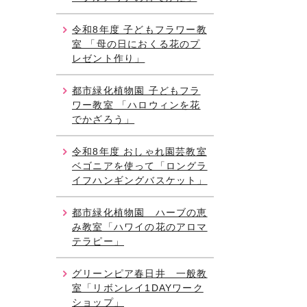
令和8年度 子どもフラワー教
室 「母の日におくる花のプ
レゼント作り」
都市緑化植物園 子どもフラ
ワー教室 「ハロウィンを花
でかざろう」
令和8年度 おしゃれ園芸教室
ベゴニアを使って「ロングラ
イフハンギングバスケット」
都市緑化植物園 ハーブの恵
み教室「ハワイの花のアロマ
テラピー」
グリーンピア春日井 一般教
室「リボンレイ1DAYワーク
ショップ」