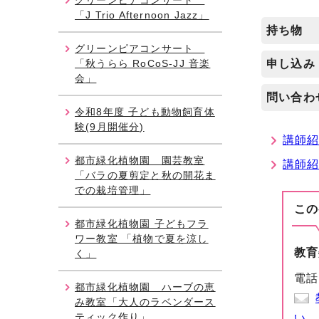
グリーンピアコンサート
「J Trio Afternoon Jazz」
持ち物
グリーンピアコンサート
「秋うらら RoCoS-JJ 音楽
申し込み
会」
問い合わ
令和8年度 子ども動物飼育体
験(9月開催分)
講師紹介
都市緑化植物園 園芸教室
講師紹
「バラの夏剪定と秋の開花ま
での栽培管理」
この
都市緑化植物園 子どもフラ
ワー教室 「植物で夏を涼し
教育
く」
電話
都市緑化植物園 ハーブの恵
み教室「大人のラベンダース
ティック作り」
い。