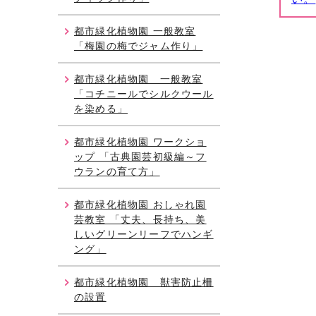
都市緑化植物園 一般教室
「梅園の梅でジャム作り」
都市緑化植物園 一般教室
「コチニールでシルクウール
を染める」
都市緑化植物園 ワークショ
ップ 「古典園芸初級編～フ
ウランの育て方」
都市緑化植物園 おしゃれ園
芸教室 「丈夫、長持ち、美
しいグリーンリーフでハンギ
ング」
都市緑化植物園 獣害防止柵
の設置