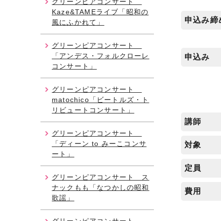
グリーンピアコンサート
Kaze&TAMEライブ「昭和の
申込み締
風にふかれて」
グリーンピアコンサート
「アンデス・フォルクローレ
申込み
コンサート」
グリーンピアコンサート
matochico「ビートルズ・ト
リビュートコンサート」
講師
グリーンピアコンサート
「ディーン to みーこコンサ
対象
ート」
定員
グリーンピアコンサート ス
ナックもも「なつかしの昭和
費用
歌謡」