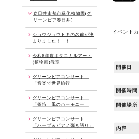
春日井市都市緑化植物園(グ
リーンピア春日井)
イベント
ショウジョウトキの名前が決
まりました！！！
令和8年度ボタニカルアート
(植物画)教室
開催日
グリーンピアコンサート
「音楽で世界旅行」
開催時間
グリーンピアコンサート
「篠笛 風のハーモニー」
開催場所
グリーンピアコンサート
「ハープ＆ピアノ弾き語り」
内容