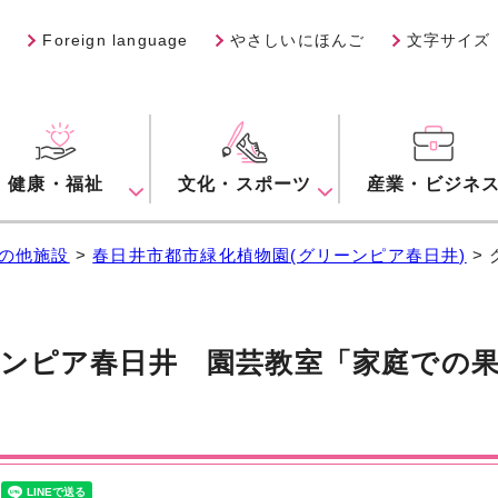
Foreign language
やさしいにほんご
文字サイズ
健康・福祉
文化・スポーツ
産業・ビジネ
の他施設
>
春日井市都市緑化植物園(グリーンピア春日井)
>
ンピア春日井 園芸教室「家庭での