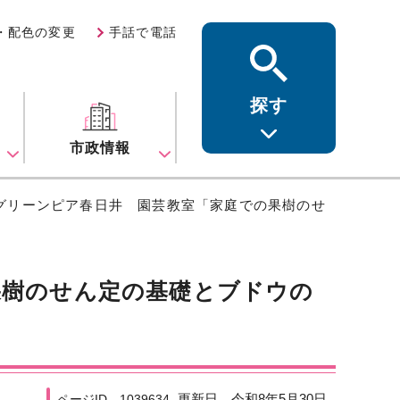
・配色の変更
手話で電話
探す
ス
市政情報
 グリーンピア春日井 園芸教室「家庭での果樹のせ
果樹のせん定の基礎とブドウの
更新日 令和8年5月30日
ページID 1039634