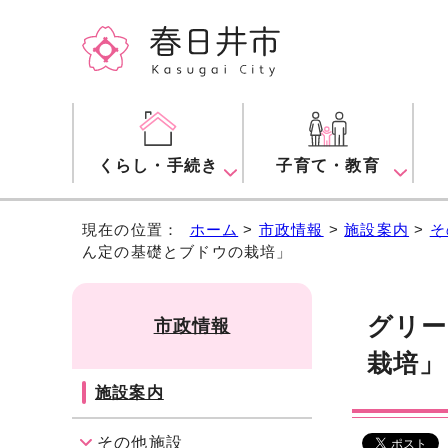
くらし・手続き
子育て・教育
現在の位置：
ホーム
>
市政情報
>
施設案内
>
そ
ん定の基礎とブドウの栽培」
グリー
市政情報
栽培」
施設案内
その他施設