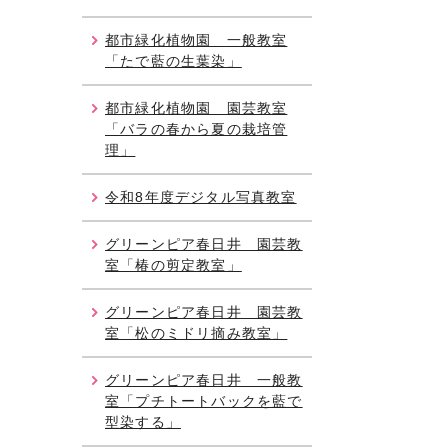
都市緑化植物園 一般教室
「たで藍の生葉染」
都市緑化植物園 園芸教室
「バラの春から夏の栽培管
理」
令和8年度デジタル写真教室
グリーンピア春日井 園芸教
室「椿の剪定教室」
グリーンピア春日井 園芸教
室「松のミドリ摘み教室」
グリーンピア春日井 一般教
室「プチトートバックを藍で
型染する」