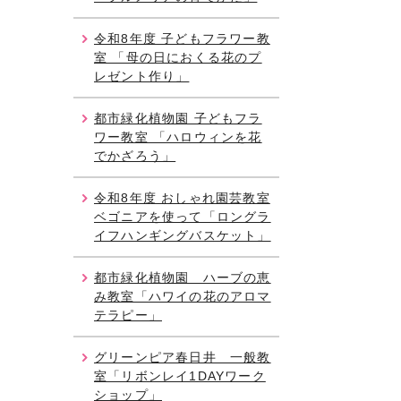
令和8年度 子どもフラワー教
室 「母の日におくる花のプ
レゼント作り」
都市緑化植物園 子どもフラ
ワー教室 「ハロウィンを花
でかざろう」
令和8年度 おしゃれ園芸教室
ベゴニアを使って「ロングラ
イフハンギングバスケット」
都市緑化植物園 ハーブの恵
み教室「ハワイの花のアロマ
テラピー」
グリーンピア春日井 一般教
室「リボンレイ1DAYワーク
ショップ」